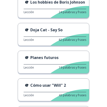
Los hobbies de Boris Johnson
Lección
24
palabras y frases
Doja Cat - Say So
Lección
82
palabras y frases
Planes futuros
Lección
19
palabras y frases
Cómo usar "Will" 2
Lección
43
palabras y frases