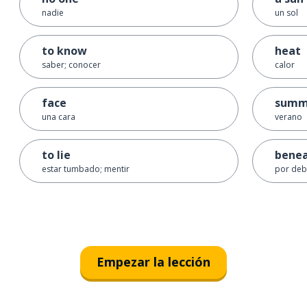
nadie
un sol
to know
heat
saber; conocer
calor
face
summ
una cara
verano
to lie
bene
estar tumbado; mentir
por deb
Empezar la lección