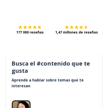
Descárgala en
App Store
Con
177 000 reseñas
1,47 millones de reseñas
Busca el #contenido que te
gusta
Aprende a hablar sobre temas que te
interesan