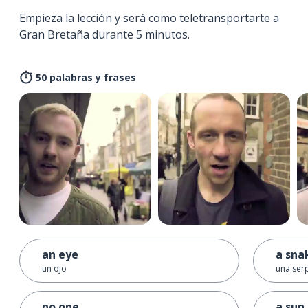
Empieza la lección y será como teletransportarte a
Gran Bretaña durante 5 minutos.
50 palabras y frases
an eye
a sna
un ojo
una ser
no one
a sun