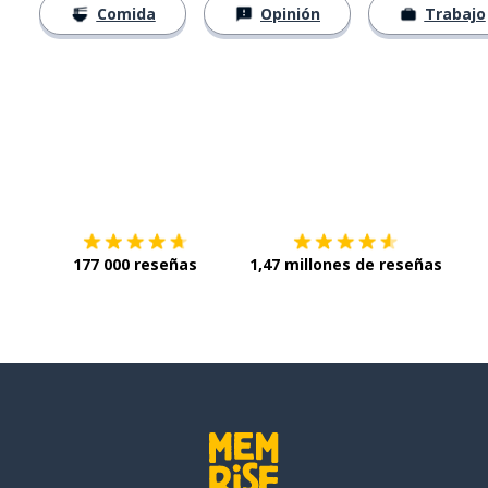
Comida
Opinión
Trabajo
Descárgala en
App Store
Con
177 000 reseñas
1,47 millones de reseñas