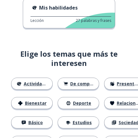
Mis habilidades
Lección
27
palabras y frases
Elige los temas que más te
interesen
Actividades
De compras
Presentación
Bienestar
Deporte
Relaciones
Básico
Estudios
Socieda