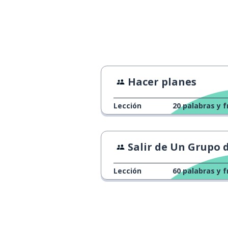
Hacer planes
Lección
20
palabras y f
Salir de Un Grupo de Whats
Lección
60
palabras y f