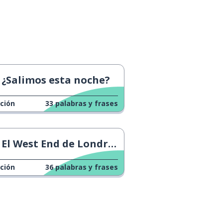
¿Salimos esta noche?
ción
33
palabras y frases
El West End de Londres
ción
36
palabras y frases