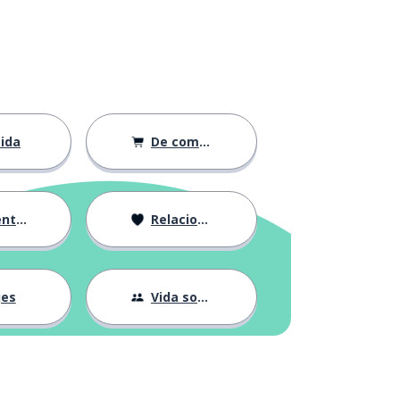
ida
De compras
ción
Relaciones
jes
Vida social