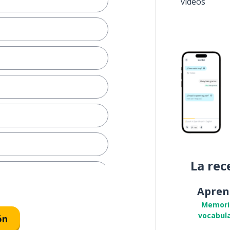
vídeos
La rec
Apren
Memori
vocabula
ón
imo