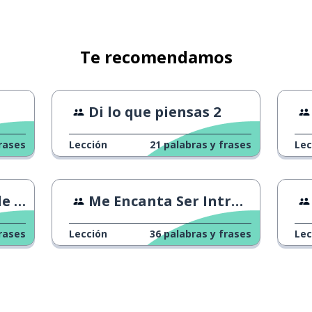
Te recomendamos
Di lo que piensas 2
rases
Lección
21
palabras y frases
Lec
app
Me Encanta Ser Introvertido
rases
Lección
36
palabras y frases
Lec