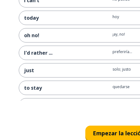
I can't
hoy
today
¡ay, no!
oh no!
preferiría...
I'd rather ...
solo; justo
just
quedarse
to stay
en casa
at home
todos; todo
all
Empezar la lecci
(el) mejor; ópt