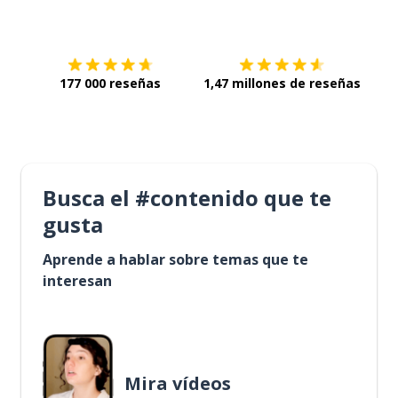
Descárgala en
App Store
Con
177 000 reseñas
1,47 millones de reseñas
Busca el #contenido que te
gusta
Aprende a hablar sobre temas que te
interesan
Mira vídeos