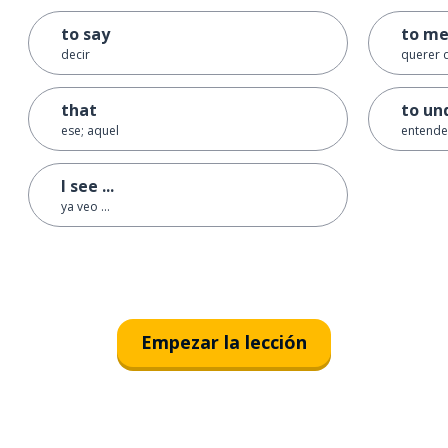
to say
to m
decir
querer d
that
to un
ese; aquel
entende
I see ...
ya veo ...
Empezar la lección