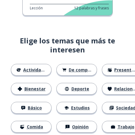
Lección
12
palabras y frases
Elige los temas que más te
interesen
Actividades
De compras
Presentación
Bienestar
Deporte
Relaciones
Básico
Estudios
Socieda
Comida
Opinión
Trabajo