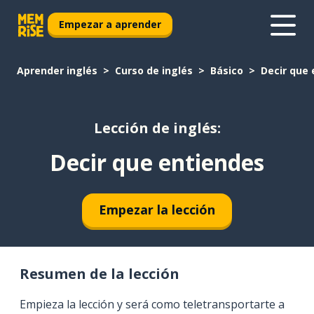
Empezar a aprender
Aprender inglés
Curso de inglés
Básico
Decir que
Lección de inglés:
Decir que entiendes
Empezar la lección
Resumen de la lección
Empieza la lección y será como teletransportarte a