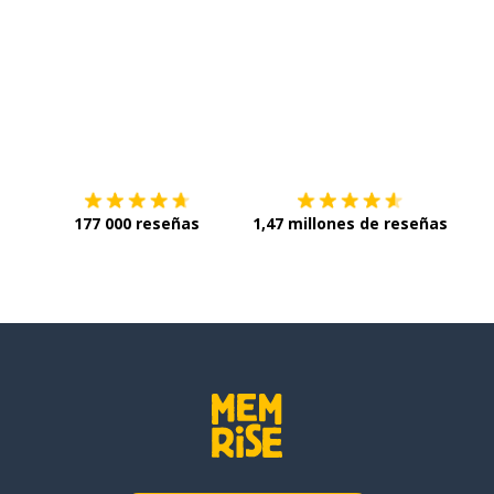
Descárgala en
App Store
Con
177 000 reseñas
1,47 millones de reseñas