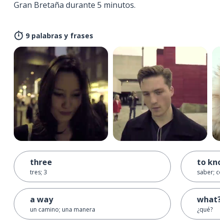
Gran Bretaña durante 5 minutos.
9 palabras y frases
three
to k
tres; 3
saber; 
a way
what
un camino; una manera
¿qué?