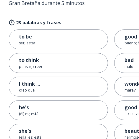
Gran Bretaña durante 5 minutos.
23 palabras y frases
to be
good
ser; estar
bueno; 
to think
bad
pensar; creer
malo
I think ...
wonde
creo que ...
maravil
he's
good-
(él) es; está
atractiv
she's
beaut
(ella) es; está
hermos