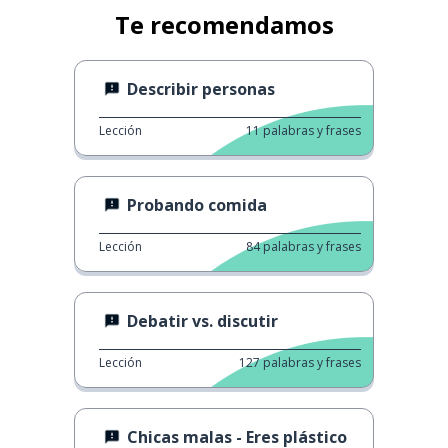
Te recomendamos
Describir personas
Lección
11
palabras y frases
Probando comida
Lección
84
palabras y frases
Debatir vs. discutir
Lección
127
palabras y frases
Chicas malas - Eres plástico