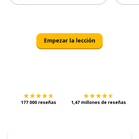
Empezar la lección
Descárgala en
App Store
Con
177 000 reseñas
1,47 millones de reseñas