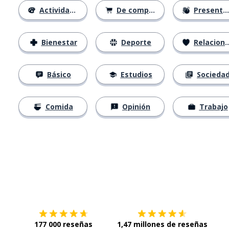
Actividades
De compras
Presentación
Bienestar
Deporte
Relaciones
Básico
Estudios
Socieda
Comida
Opinión
Trabajo
Descárgala en
App Store
Con
177 000 reseñas
1,47 millones de reseñas