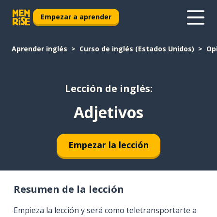
Empezar a aprender
Aprender inglés
Curso de inglés (Estados Unidos)
Op
Lección de inglés:
Adjetivos
Empezar la lección
Resumen de la lección
Empieza la lección y será como teletransportarte a