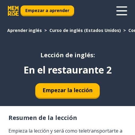
Empezar a aprender
Aprender inglés
Curso de inglés (Estados Unidos)
Co
Lección de inglés:
En el restaurante 2
Empezar la lección
Resumen de la lección
Empieza la lección y será como teletransportarte a