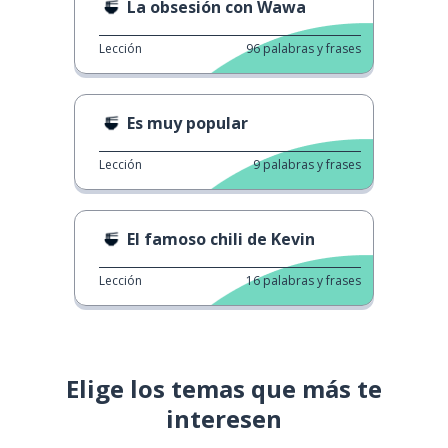
La obsesión con Wawa
Lección
96
palabras y frases
Es muy popular
Lección
9
palabras y frases
El famoso chili de Kevin
Lección
16
palabras y frases
Elige los temas que más te
interesen