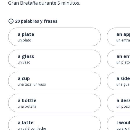
Gran Bretaña durante 5 minutos.
20 palabras y frases
a plate
an ap
un plato
un entr
a glass
an en
un vaso
un plato
a cup
a side
una taza; un vaso
una gua
a bottle
a des
una botella
un post
a latte
I woul
un café con leche
quiero (