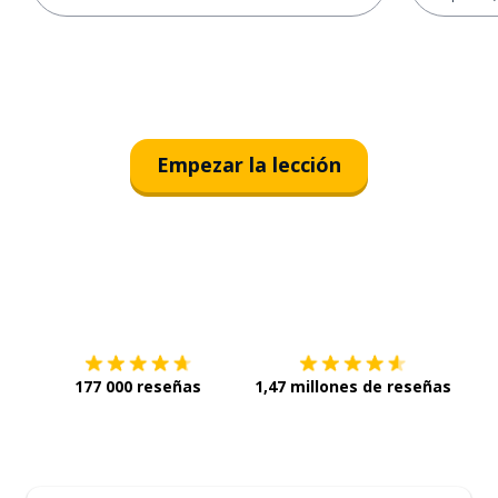
Empezar la lección
Descárgala en
App Store
Con
177 000 reseñas
1,47 millones de reseñas