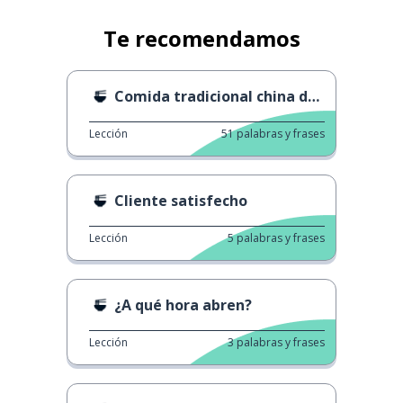
Te recomendamos
Comida tradicional china de año nuevo 1
Lección
51
palabras y frases
Cliente satisfecho
Lección
5
palabras y frases
¿A qué hora abren?
Lección
3
palabras y frases