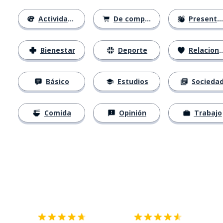
Actividades
De compras
Presentación
Bienestar
Deporte
Relaciones
Básico
Estudios
Socieda
Comida
Opinión
Trabajo
Descárgala en
App Store
Con