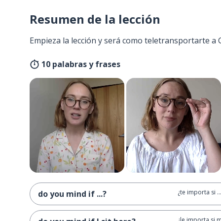
Resumen de la lección
Empieza la lección y será como teletransportarte a
10 palabras y frases
¿te importa si ..
do you mind if ...?
¿le importa si 