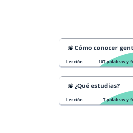
Cómo conocer gen
Lección
107
palabras y f
¿Qué estudias?
Lección
7
palabras y f