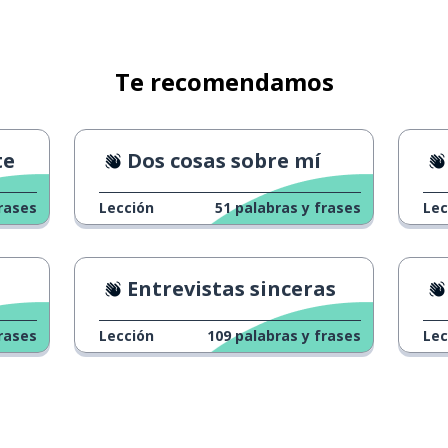
Te recomendamos
te
Dos cosas sobre mí
rases
Lección
51
palabras y frases
Lec
Entrevistas sinceras
rases
Lección
109
palabras y frases
Lec