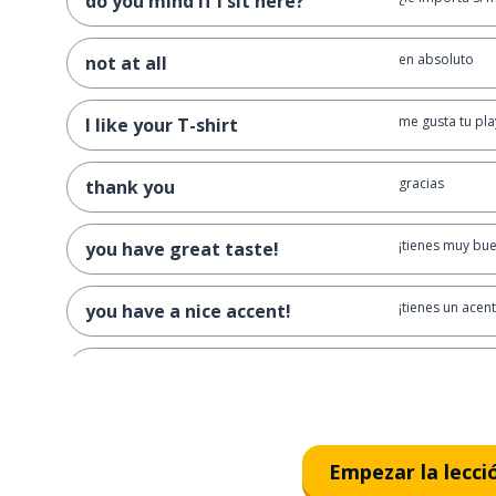
do you mind if I sit here?
en absoluto
not at all
me gusta tu pl
I like your T-shirt
gracias
thank you
¡tienes muy bue
you have great taste!
¡tienes un acen
you have a nice accent!
un acento
an accent
ah, ya veo
oh, I see!
Empezar la lecci
¿cómo?