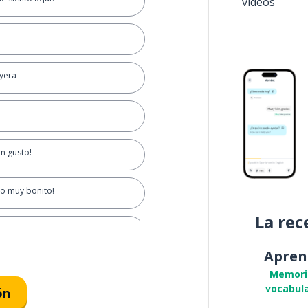
vídeos
ayera
n gusto!
to muy bonito!
La rec
Apren
Memori
vocabula
ón