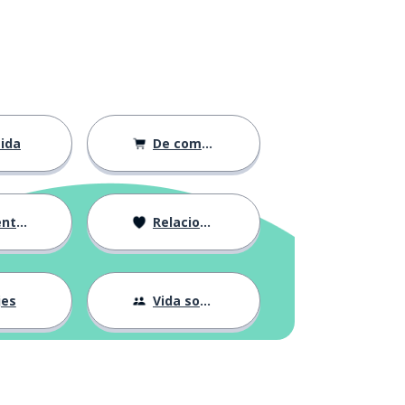
ida
De compras
ción
Relaciones
jes
Vida social