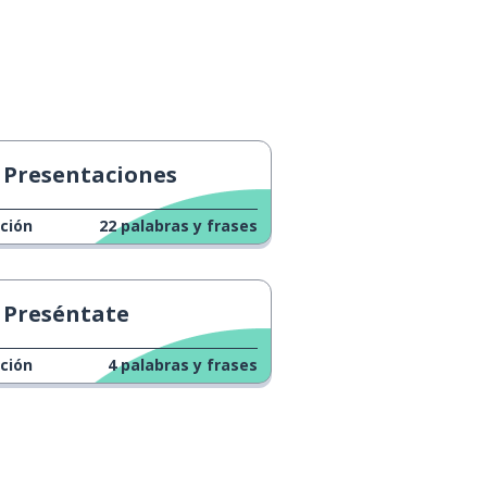
Presentaciones
ción
22
palabras y frases
Preséntate
ción
4
palabras y frases