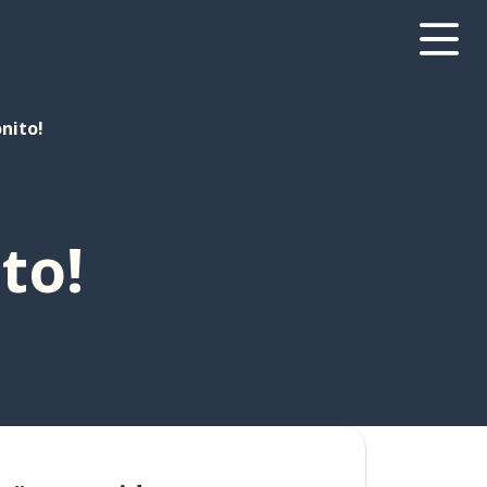
nito!
to!