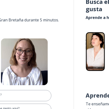
Busca e
gusta
Aprende a h
 Gran Bretaña durante 5 minutos.
Aprende
.?
Te enseñamos
me siento aquí?