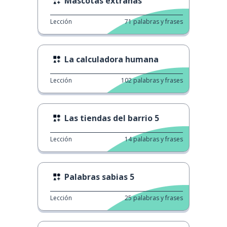
Mascotas extrañas
Lección
71
palabras y frases
La calculadora humana
Lección
102
palabras y frases
Las tiendas del barrio 5
Lección
14
palabras y frases
Palabras sabias 5
Lección
25
palabras y frases