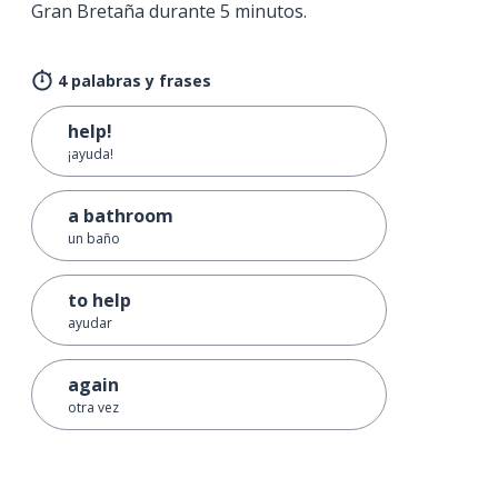
Gran Bretaña durante 5 minutos.
4 palabras y frases
help!
¡ayuda!
a bathroom
un baño
to help
ayudar
again
otra vez