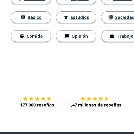
Básico
Estudios
Socieda
Comida
Opinión
Trabajo
Descárgala en
App Store
Con
177 000 reseñas
1,47 millones de reseñas