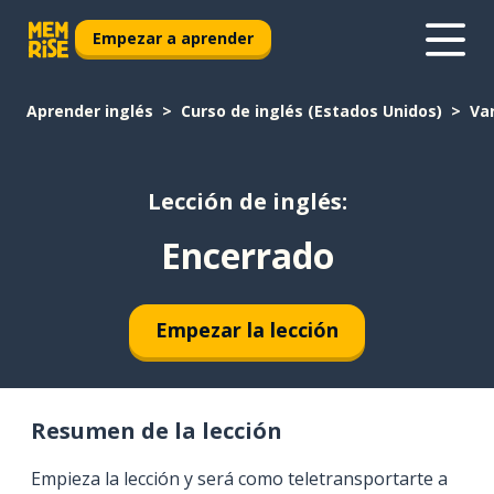
Empezar a aprender
Aprender inglés
Curso de inglés (Estados Unidos)
Va
Lección de inglés:
Encerrado
Empezar la lección
Resumen de la lección
Empieza la lección y será como teletransportarte a