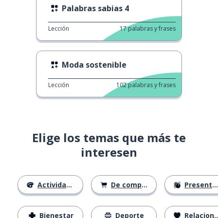
Palabras sabias 4
Lección
17
palabras y frases
Moda sostenible
Lección
102
palabras y frases
Elige los temas que más te
interesen
Actividades
De compras
Presentación
Bienestar
Deporte
Relaciones