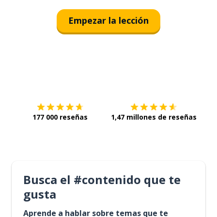
Empezar la lección
Descárgala en
App Store
Con
177 000 reseñas
1,47 millones de reseñas
Busca el #contenido que te
gusta
Aprende a hablar sobre temas que te