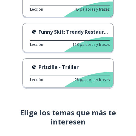
Lección
45
palabras y frases
Funny Skit: Trendy Restaurants
Lección
113
palabras y frases
Priscilla - Tráiler
Lección
28
palabras y frases
Elige los temas que más te
interesen