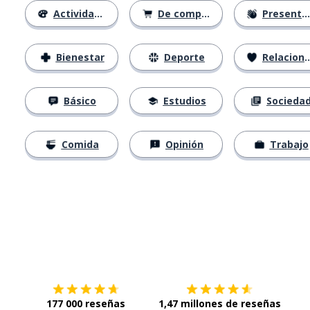
Actividades
De compras
Presentación
Bienestar
Deporte
Relaciones
Básico
Estudios
Socieda
Comida
Opinión
Trabajo
Descárgala en
App Store
Con
177 000 reseñas
1,47 millones de reseñas