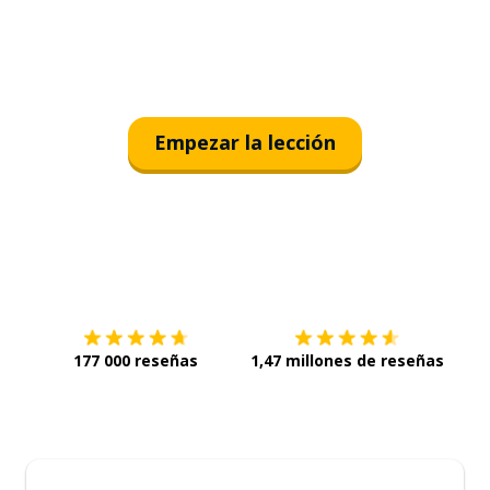
Empezar la lección
Descárgala en
App Store
Con
177 000 reseñas
1,47 millones de reseñas