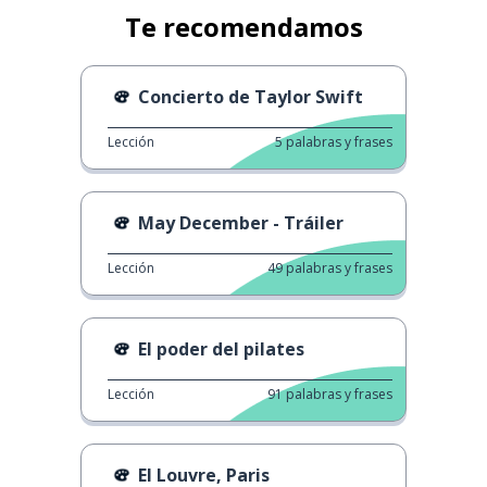
Te recomendamos
Concierto de Taylor Swift
Lección
5
palabras y frases
May December - Tráiler
Lección
49
palabras y frases
El poder del pilates
Lección
91
palabras y frases
El Louvre, Paris