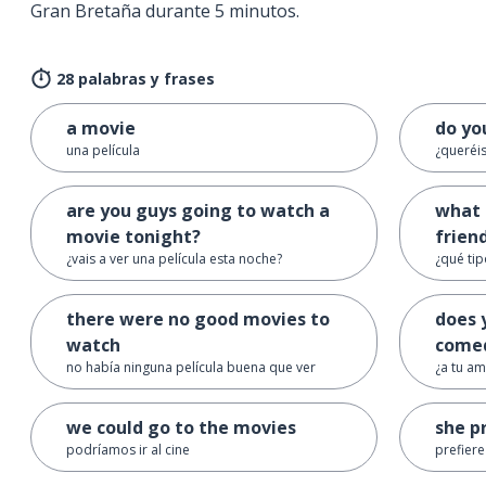
Gran Bretaña durante 5 minutos.
28 palabras y frases
a movie
do yo
una película
¿queréis
are you guys going to watch a
what 
movie tonight?
frien
¿vais a ver una película esta noche?
¿qué tip
there were no good movies to
does 
watch
come
no había ninguna película buena que ver
¿a tu am
we could go to the movies
she pr
podríamos ir al cine
prefiere