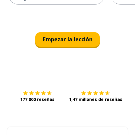
Empezar la lección
Descárgala en
App Store
Con
177 000 reseñas
1,47 millones de reseñas