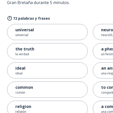
Gran Bretaña durante 5 minutos.
72 palabras y frases
universal
neuro
universal
neuroló
the truth
a ph
la verdad
un fen
ideal
an an
ideal
una res
common
to co
común
conquis
religion
a com
religión
una com