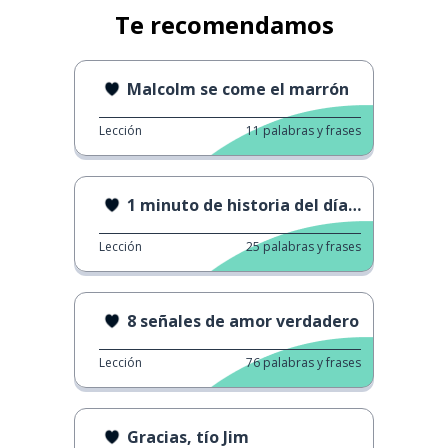
Te recomendamos
Malcolm se come el marrón
Lección
11
palabras y frases
1 minuto de historia del día de San Valentín
Lección
25
palabras y frases
8 señales de amor verdadero
Lección
76
palabras y frases
Gracias, tío Jim