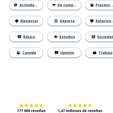
Actividades
De compras
Presentación
Bienestar
Deporte
Relaciones
Básico
Estudios
Socieda
Comida
Opinión
Trabajo
Descárgala en
App Store
Con
177 000 reseñas
1,47 millones de reseñas