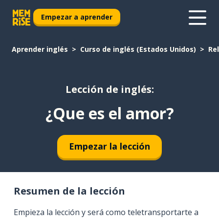
Empezar a aprender
Aprender inglés
Curso de inglés (Estados Unidos)
Re
Lección de inglés:
¿Que es el amor?
Empezar la lección
Resumen de la lección
Empieza la lección y será como teletransportarte a