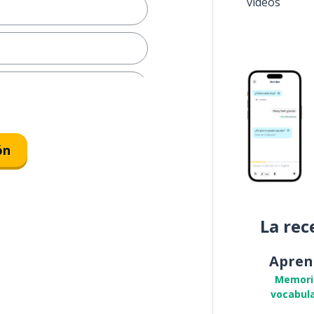
vídeos
ica; una fecha
ón
b
La rec
Apren
Memori
vocabula