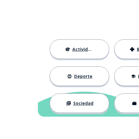
duro; difícil
tough
Actividades
Deporte
Sociedad