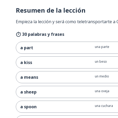
Resumen de la lección
Empieza la lección y será como teletransportarte a
30 palabras y frases
una parte
a part
un beso
a kiss
un medio
a means
una oveja
a sheep
una cuchara
a spoon