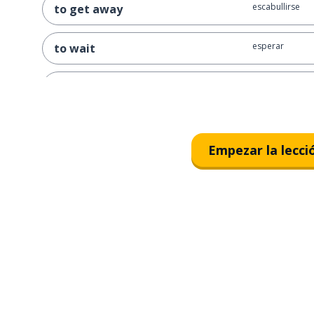
escabullirse
to get away
esperar
to wait
piso de abajo
downstairs
una cita románt
a date
Empezar la lecci
una página we
a website
arte
art
gracioso
funny
una palabra
a word