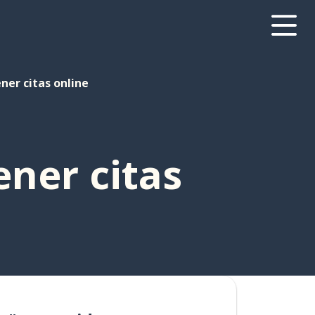
ner citas online
ener citas