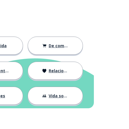
ida
De compras
ción
Relaciones
jes
Vida social