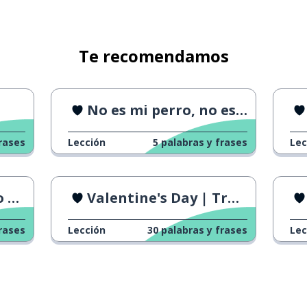
Te recomendamos
No es mi perro, no es mi problema
rases
Lección
5
palabras y frases
Lec
 2
Valentine's Day | Tráiler
una secretaria
rases
Lección
30
palabras y frases
Lec