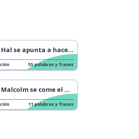
Hal se apunta a hacer marcha
ción
55
palabras y frases
Malcolm se come el marrón
ción
11
palabras y frases