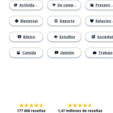
Actividades
De compras
Presentación
Bienestar
Deporte
Relaciones
Básico
Estudios
Socieda
Comida
Opinión
Trabajo
Descárgala en
App Store
Con
177 000 reseñas
1,47 millones de reseñas