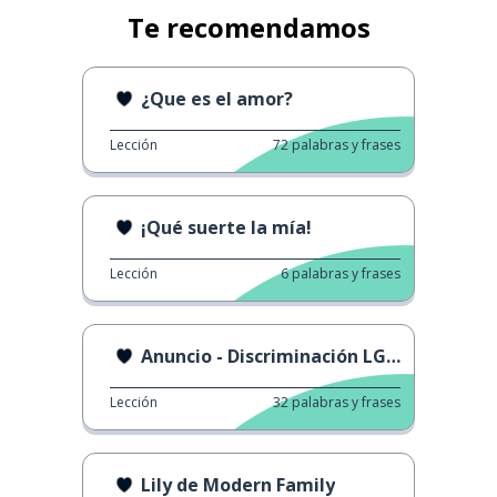
Te recomendamos
¿Que es el amor?
Lección
72
palabras y frases
¡Qué suerte la mía!
Lección
6
palabras y frases
Anuncio - Discriminación LGBTQIA+
Lección
32
palabras y frases
Lily de Modern Family