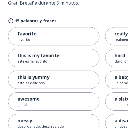
Gran Bretaña durante 5 minutos.
15 palabras y frases
favorite
really
favorito
realmen
this is my favorite
hard
este es mi favorito
duro; dif
this is yummy
a bab
esto es delicioso
un bebé
awesome
a sist
genial
una he
messy
a dis
desordenado; desarreglado
un desa