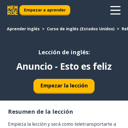
Empezar a aprender
Aprender inglés
Curso de inglés (Estados Unidos)
Re
Lección de inglés:
Anuncio - Esto es feliz
Empezar la lección
Resumen de la lección
Empieza la lección y será como teletransportarte a