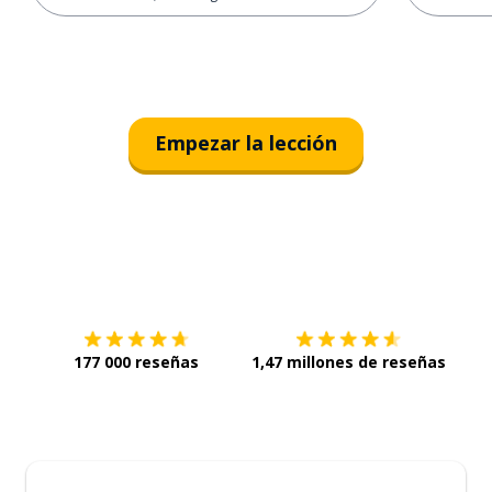
Empezar la lección
Descárgala en
App Store
Con
177 000 reseñas
1,47 millones de reseñas