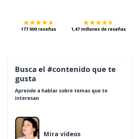
Descárgala en
App Store
Con
177 000 reseñas
1,47 millones de reseñas
Busca el #contenido que te
gusta
Aprende a hablar sobre temas que te
interesan
Mira vídeos