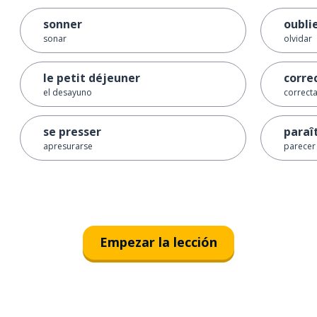
sonner
oubli
sonar
olvidar
le petit déjeuner
corre
el desayuno
correct
se presser
paraî
apresurarse
parecer
Empezar la lección