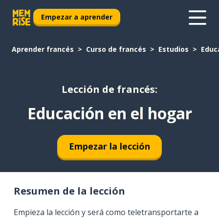
Empezar a aprender
Aprender francés
Curso de francés
Estudios
Educ
Lección de francés:
Educación en el hogar
Empezar la lección
Resumen de la lección
Empieza la lección y será como teletransportarte a