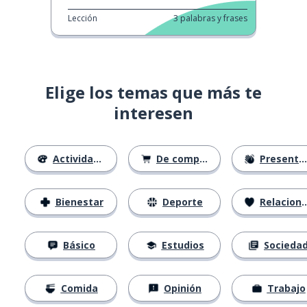
Lección
3
palabras y frases
Elige los temas que más te
interesen
Actividades
De compras
Presentación
Bienestar
Deporte
Relaciones
Básico
Estudios
Socieda
Comida
Opinión
Trabajo