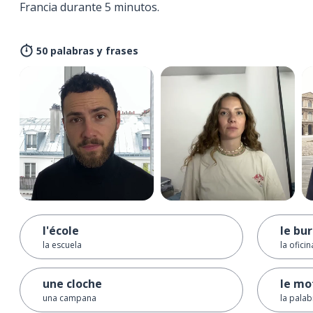
Francia durante 5 minutos.
50 palabras y frases
l'école
le bu
la escuela
la oficin
une cloche
le mo
una campana
la palab