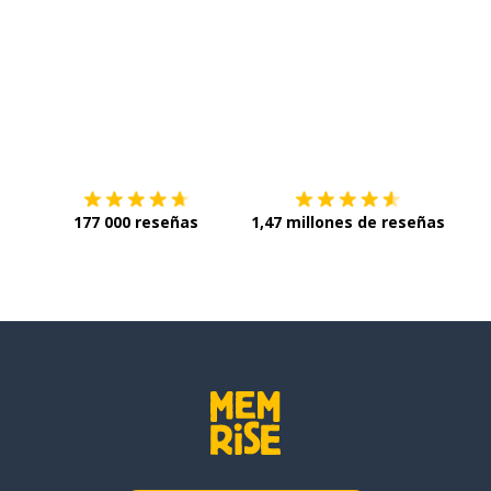
Descárgala en
App Store
Con
177 000 reseñas
1,47 millones de reseñas