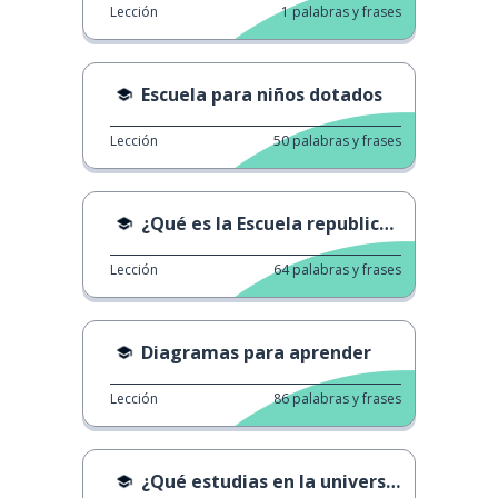
Lección
1
palabras y frases
Escuela para niños dotados
Lección
50
palabras y frases
¿Qué es la Escuela republicana francesa?
Lección
64
palabras y frases
Diagramas para aprender
Lección
86
palabras y frases
¿Qué estudias en la universidad?