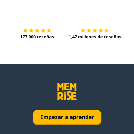
Descárgala en
App Store
Con
177 000 reseñas
1,47 millones de reseñas
Empezar a aprender