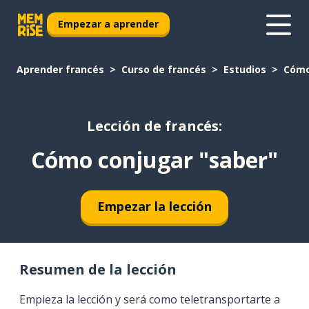
Empezar a aprender
Aprender francés
Curso de francés
Estudios
Cómo
Lección de francés:
Cómo conjugar "saber"
Empezar la lección
Resumen de la lección
Empieza la lección y será como teletransportarte a