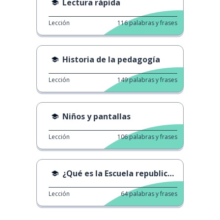
Lectura rápida
Lección
116
palabras y frases
Historia de la pedagogía
Lección
149
palabras y frases
Niños y pantallas
Lección
106
palabras y frases
¿Qué es la Escuela republicana francesa?
Lección
64
palabras y frases