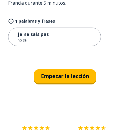
Francia durante 5 minutos.
1 palabras y frases
je ne sais pas
no sé
Empezar la lección
Descárgala en
App Store
Con