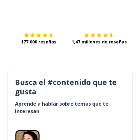
Descárgala en
App Store
Con
177 000 reseñas
1,47 millones de reseñas
Busca el #contenido que te
gusta
Aprende a hablar sobre temas que te
interesan