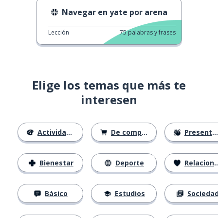
Navegar en yate por arena
Lección
75
palabras y frases
Elige los temas que más te
interesen
Actividades
De compras
Presentación
Bienestar
Deporte
Relaciones
Básico
Estudios
Socieda