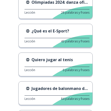
Olimpiadas 2024: danza oficial
Lección
28
palabras y frases
¿Qué es el E-Sport?
Lección
43
palabras y frases
Quiero jugar al tenis
Lección
6
palabras y frases
Jugadores de balonmano de París
Lección
84
palabras y frases