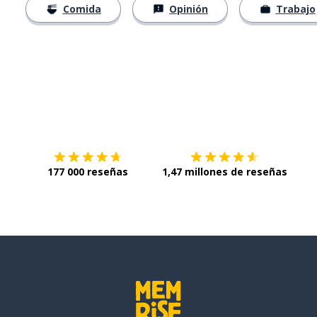
Comida
Opinión
Trabajo
Descárgala en
App Store
Con
177 000 reseñas
1,47 millones de reseñas