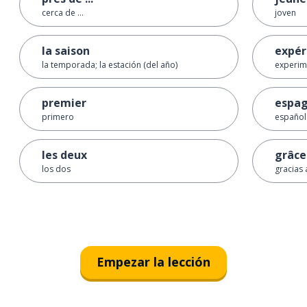
cerca de ...
joven
la saison
expér
la temporada; la estación (del año)
experim
premier
espag
primero
español
les deux
grâce
los dos
gracias 
Empezar la lección