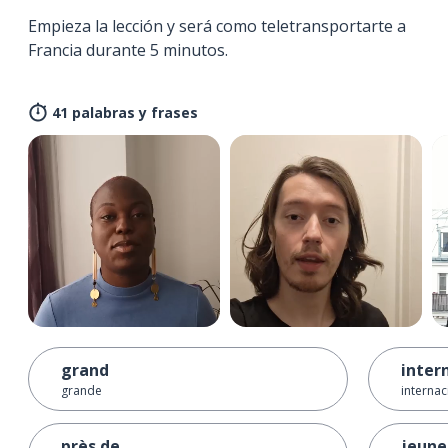
Empieza la lección y será como teletransportarte a
Francia durante 5 minutos.
41 palabras y frases
grand
inter
grande
internac
près de ...
jeune