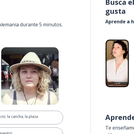
Busca e
gusta
Aprende a h
 Alemania durante 5 minutos.
Aprende
acio; la cancha; la plaza
Te enseñamos
(evento)