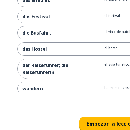
das Erlebnis
el festival
das Festival
el viaje de aut
die Busfahrt
el hostal
das Hostel
el guía turístico
der Reiseführer; die
Reiseführerin
hacer senderi
wandern
notable; excep
bemerkenswert
famoso
berühmt
Empezar la lecci