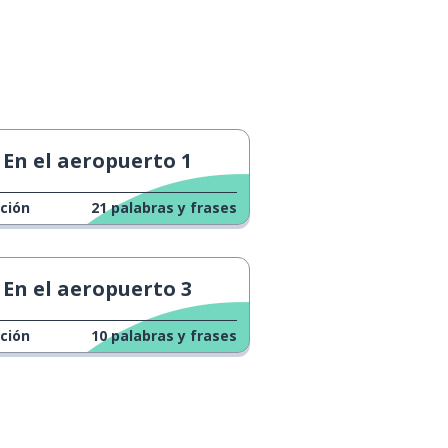
En el aeropuerto 1
ción
21
palabras y frases
En el aeropuerto 3
ción
10
palabras y frases