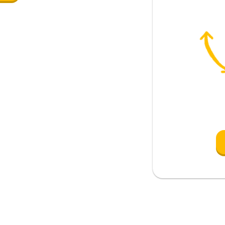
ioso
ño
da miedo
rear