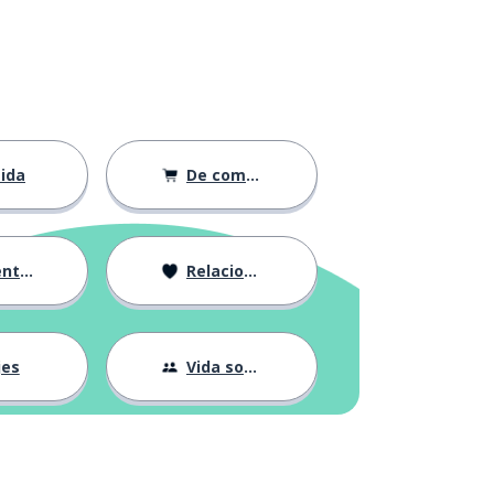
ida
De compras
ción
Relaciones
jes
Vida social