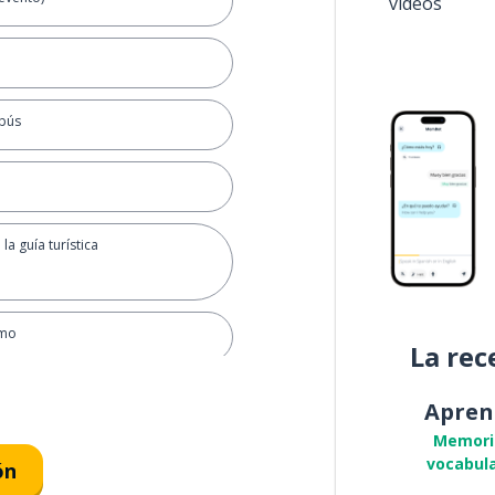
vídeos
obús
; la guía turística
smo
La rec
cional
Apren
Memori
vocabula
ón