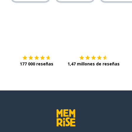
Descárgala en
App Store
Con
177 000 reseñas
1,47 millones de reseñas