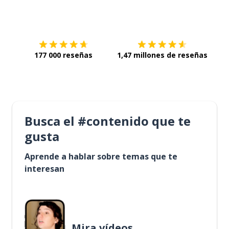
Descárgala en
App Store
Con
177 000 reseñas
1,47 millones de reseñas
Busca el #contenido que te
gusta
Aprende a hablar sobre temas que te
interesan
Mira vídeos