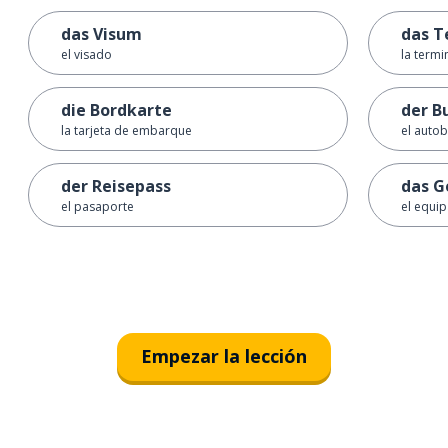
das Visum
das T
el visado
la termi
die Bordkarte
der B
la tarjeta de embarque
el auto
der Reisepass
das G
el pasaporte
el equip
Empezar la lección