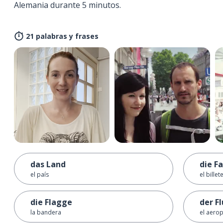
Alemania durante 5 minutos.
21 palabras y frases
das Land
die F
el país
el billet
die Flagge
der F
la bandera
el aero