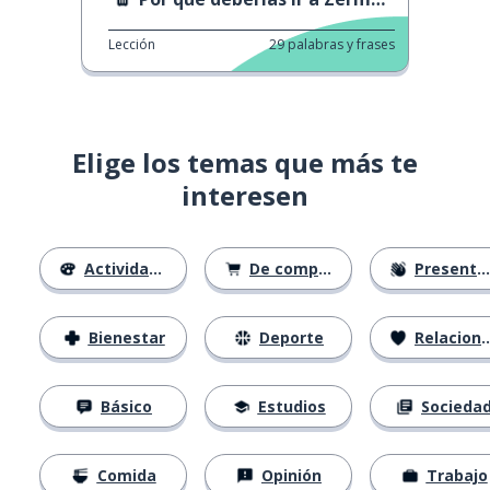
Lección
29
palabras y frases
Elige los temas que más te
interesen
Actividades
De compras
Presentación
Bienestar
Deporte
Relaciones
Básico
Estudios
Socieda
Comida
Opinión
Trabajo