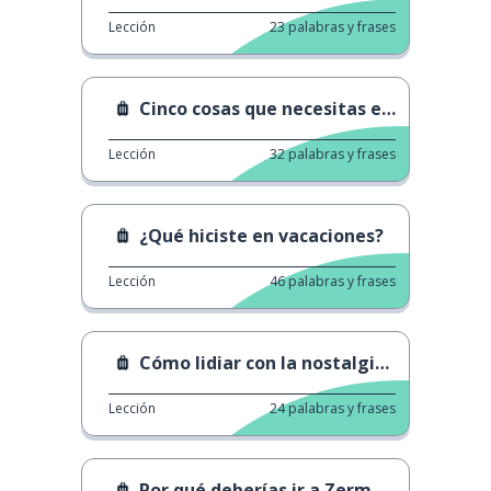
Lección
23
palabras y frases
Cinco cosas que necesitas en una furgoneta
Lección
32
palabras y frases
¿Qué hiciste en vacaciones?
Lección
46
palabras y frases
Cómo lidiar con la nostalgia de casa
Lección
24
palabras y frases
Por qué deberías ir a Zermatt