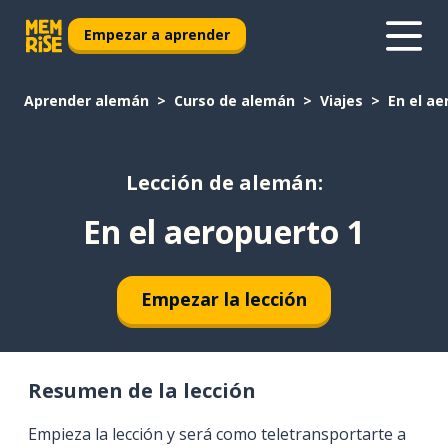
Empezar a aprender
Aprender alemán
Curso de alemán
Viajes
En el ae
Lección de alemán:
En el aeropuerto 1
Empezar la lección
Resumen de la lección
Empieza la lección y será como teletransportarte a