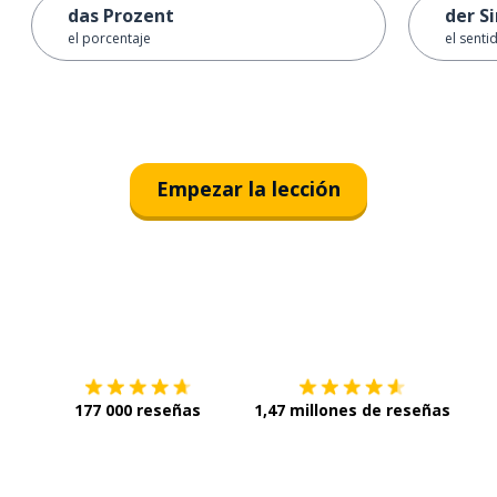
das Prozent
der S
el porcentaje
el senti
Empezar la lección
Descárgala en
App Store
Con
177 000 reseñas
1,47 millones de reseñas