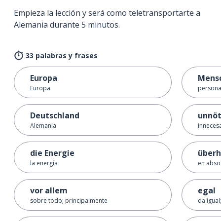
Empieza la lección y será como teletransportarte a
Alemania durante 5 minutos.
33 palabras y frases
Europa
Mens
Europa
person
Deutschland
unnöt
Alemania
inneces
die Energie
überh
la energía
en abso
vor allem
egal
sobre todo; principalmente
da igual