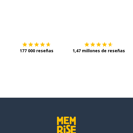
a
Descárgala en
App Store
C
177 000 reseñas
1,47 millones de reseñas