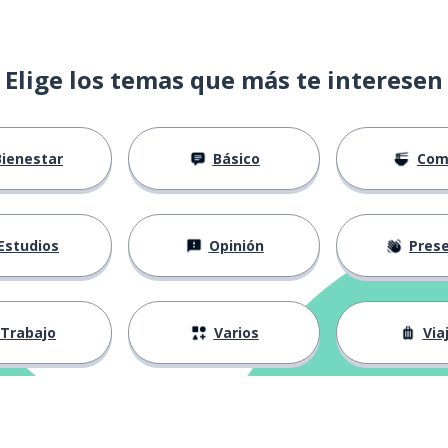
Elige los temas que más te interesen
Bienestar
Básico
Com
Estudios
Opinión
Presenta
Trabajo
Varios
Via
n