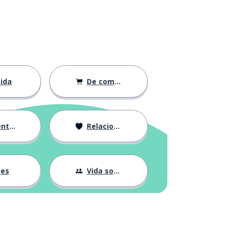
ida
De compras
ción
Relaciones
jes
Vida social