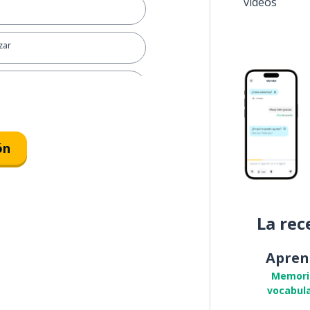
vídeos
zar
l comportamiento
ón
nar
La rec
patrimonio
Apren
Memori
car
vocabula