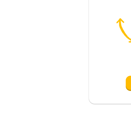
o; en cuanto
sulmana
 cuerpo)
ida
o