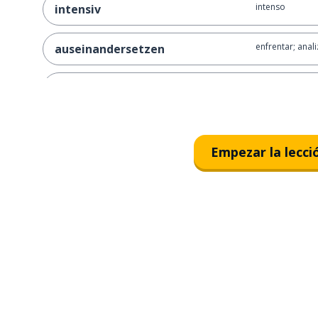
intenso
intensiv
enfrentar; anali
auseinandersetzen
la conducta; e
das Verhalten
la función
die Funktion
Empezar la lecci
otorgar; perdo
vergeben
compartir
teilen
la fortuna; el 
das Vermögen
ser válido; apli
gelten