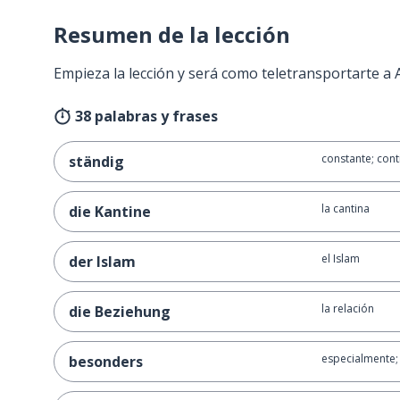
Resumen de la lección
Empieza la lección y será como teletransportarte a
38 palabras y frases
constante; con
ständig
la cantina
die Kantine
el Islam
der Islam
la relación
die Beziehung
especialmente;
besonders