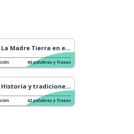
La Madre Tierra en el doctor
ción
40
palabras y frases
Historia y tradiciones de Semana Santa
ción
42
palabras y frases