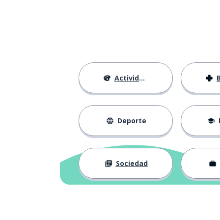
el error
der Fehler
permitido
erlaubt
el momento
der Moment
Actividades
olvidar
vergessen
abrochar
fasten
Deporte
la Cuaresma
die Fastenzeit
Sociedad
peregrinar
pilgern
la peregrinació
die Pilgerfahrt