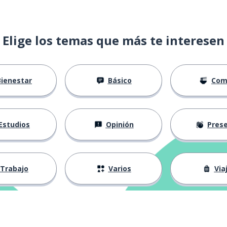
Elige los temas que más te interesen
o
Bienestar
Básico
Com
Estudios
Opinión
Presenta
; 1º
Trabajo
Varios
Via