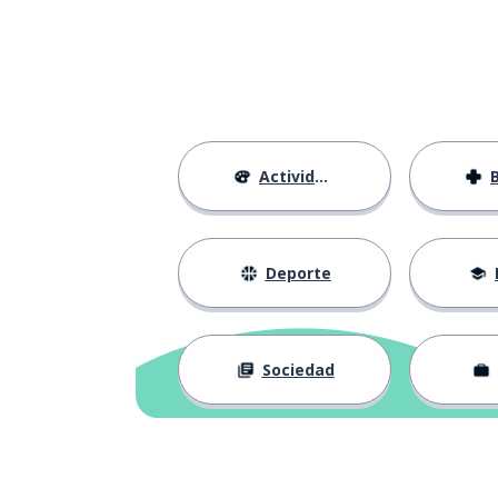
direkt
convertirse
werden
deprisa; rápid
schnell
Actividades
el deporte
der Sport
el equipo
das Team
Deporte
primero; primer
erste
Sociedad
el juego
das Spiel
venir; aparecer
kommen
quinto; 5º