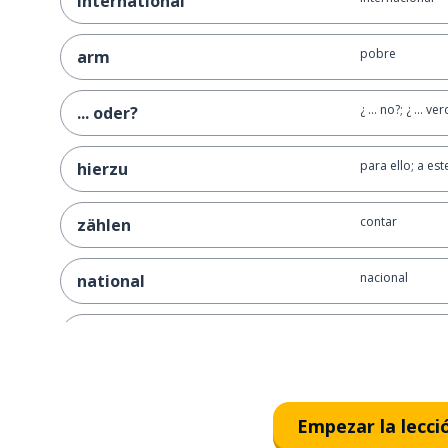
international
pobre
arm
¿ ... no?; ¿ ... v
... oder?
para ello; a es
hierzu
contar
zählen
nacional
national
poder
können
sin
ohne
Empezar la lecci
largo