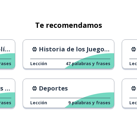
 particularmente
Te recomendamos
co
Historia de los Juegos Olímpicos
rases
Lección
47
palabras y frases
Lec
as veces; por lo general
2024
Deportes
rases
Lección
9
palabras y frases
Lec
amente