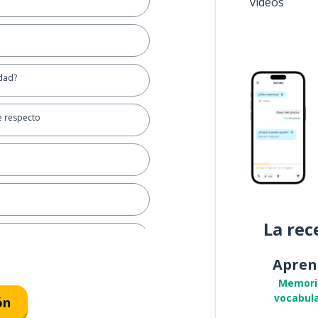
vídeos
erdad?
te respecto
La rec
Apren
Memori
vocabula
ón