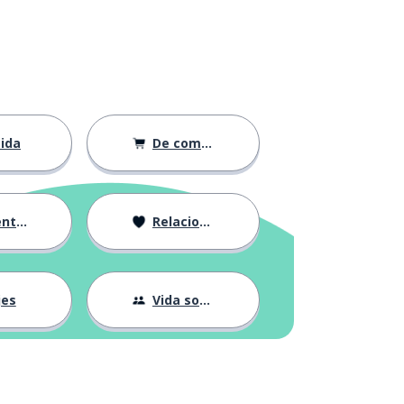
ida
De compras
ción
Relaciones
jes
Vida social