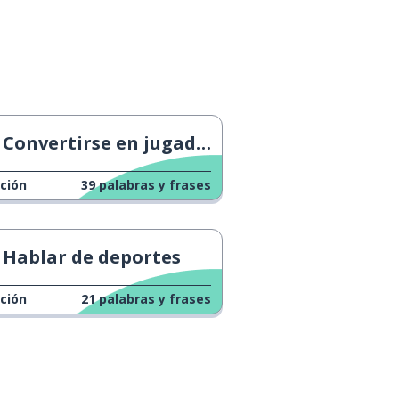
Convertirse en jugador de la NBA
ción
39
palabras y frases
Hablar de deportes
ción
21
palabras y frases