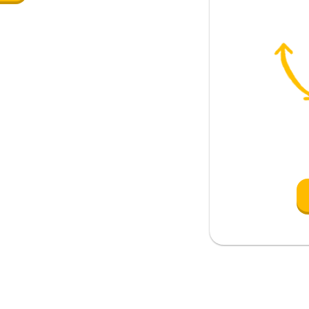
nstrumento); jugar
r