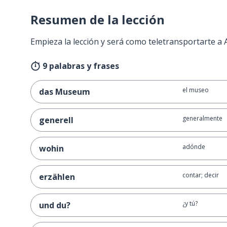
Resumen de la lección
Empieza la lección y será como teletransportarte a
9 palabras y frases
el museo
das Museum
generalmente
generell
adónde
wohin
contar; decir
erzählen
¿y tú?
und du?