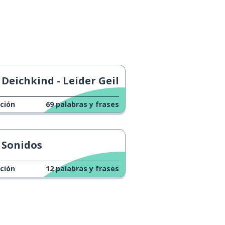
Deichkind - Leider Geil
ción
69
palabras y frases
Sonidos
ción
12
palabras y frases