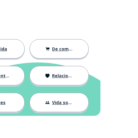
ida
De compras
ción
Relaciones
jes
Vida social