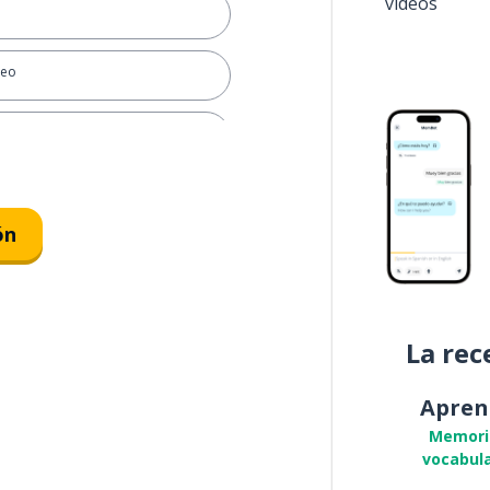
vídeos
seo
n el/la ...
r al ...
ón
La rec
Apren
Memori
vocabula