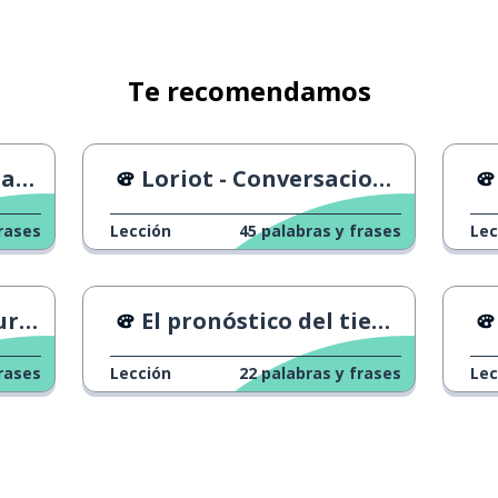
Te recomendamos
DC
Loriot - Conversaciones en la bañera
rases
Lección
45
palabras y frases
Lec
asa
El pronóstico del tiempo
rases
Lección
22
palabras y frases
Lec