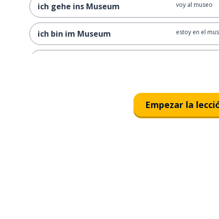
voy al museo
ich gehe ins Museum
estoy en el mu
ich bin im Museum
yo estaba justo e
ich war gerade im ...
me gusta mucho i
ich gehe sehr gerne ins ...
Empezar la lecci