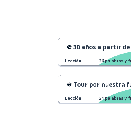
30 años a partir de ahora - 
Lección
36
palabras y f
Tour por nuestra furgo-c
Lección
21
palabras y f