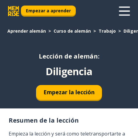
Empezar a aprender
Aprender alemán
Curso de alemán
Trabajo
Dilige
Lección de alemán:
Diligencia
Empezar la lección
Resumen de la lección
Empieza la lección y será como teletransportarte a