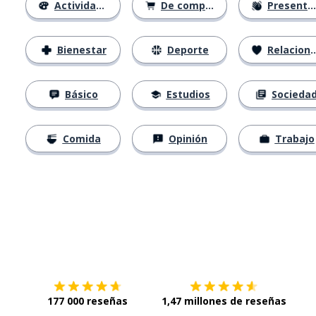
Actividades
De compras
Presentación
Bienestar
Deporte
Relaciones
Básico
Estudios
Socieda
Comida
Opinión
Trabajo
Descárgala en
App Store
Con
177 000 reseñas
1,47 millones de reseñas