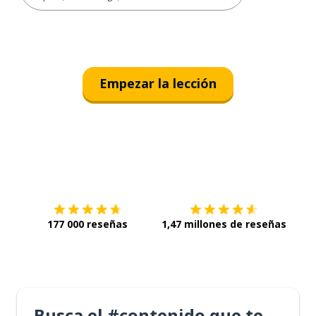
Empezar la lección
Descárgala en
App Store
Con
177 000 reseñas
1,47 millones de reseñas
Busca el #contenido que te