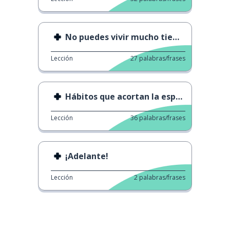
No puedes vivir mucho tiempo sin ○○
Lección
27
palabras/frases
Hábitos que acortan la esperanza de vida.
Lección
36
palabras/frases
¡Adelante!
Lección
2
palabras/frases