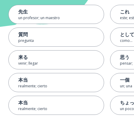
先生
これ
un profesor; un maestro
este; es
質問
とし
pregunta
como...
来る
思う
venir; llegar
pensar; 
本当
一個
realmente; cierto
un; una
本当
ちょ
realmente; cierto
un poco