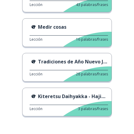
Lección
43
palabras/frases
Medir cosas
Lección
16
palabras/frases
Tradiciones de Año Nuevo Japonés 1
Lección
28
palabras/frases
Kiteretsu Daihyakka - Hajimete no Chuu Kiteretsu
Lección
3
palabras/frases