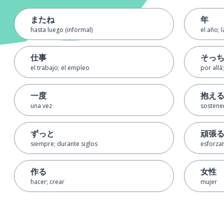
またね
年
hasta luego (informal)
el año; 
仕事
そっ
el trabajo; el empleo
por allá;
一度
抱え
una vez
sostener
ずっと
頑張
siempre; durante siglos
esforzar
作る
女性
hacer; crear
mujer