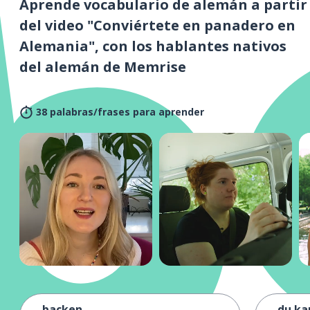
Aprende vocabulario de alemán a partir
del video "Conviértete en panadero en
Alemania", con los hablantes nativos
del alemán de Memrise
38 palabras/frases para aprender
backen
du ka