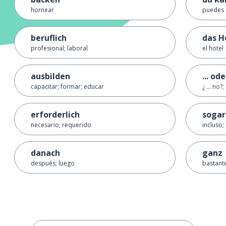
hornear
puedes
beruflich
das H
profesional; laboral
el hotel
ausbilden
... od
capacitar; formar; educar
¿ ... no?;
erforderlich
sogar
necesario; requerido
incluso;
danach
ganz
después; luego
bastante