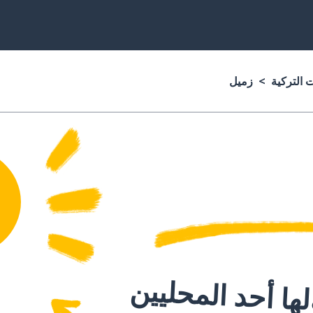
ت التركية
زميل
ا أحد المحليين