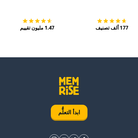
التنزيل على
متجر التطبيقات App Store
احصل
177 ألف تصنيف
1.47 مليون تقييم
ابدأ التعلُّم