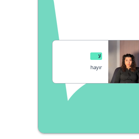
لا
hayır