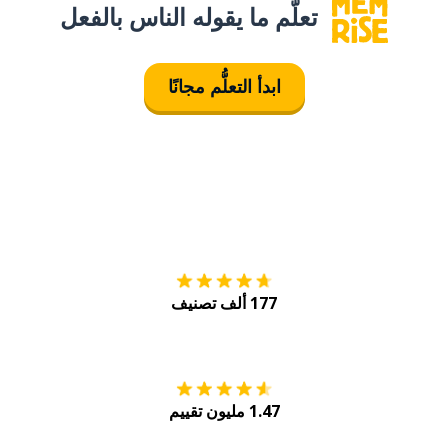
تعلَّم ما يقوله الناس بالفعل
ابدأ التعلُّم مجانًا
التنزيل على
متجر
177 ألف تصنيف
احصل عليه من
Play
1.47 مليون تقييم