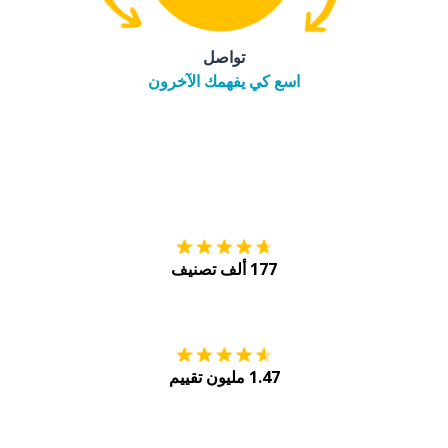
تواصل
اسع كي يفهمك الآخرون
التنزيل على
متجر
177 ألف تصنيف
احصل عليه من
Play
1.47 مليون تقييم