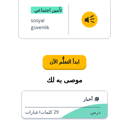
تأمين اجتماعي
sosyal
güvenlik
ابدأ التعلُّم الآن
موصى به لك
أخبار
درس
29
كلمات/عبارات