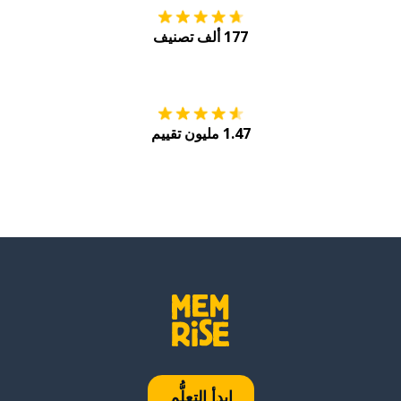
177 ألف تصنيف
احصل عليه من
Play
1.47 مليون تقييم
ابدأ التعلُّم