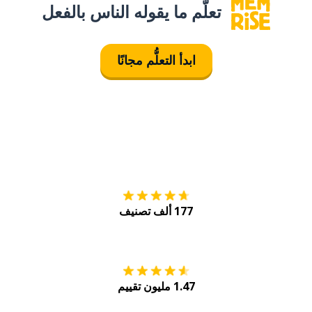
تعلَّم ما يقوله الناس بالفعل
ابدأ التعلُّم مجانًا
التنزيل على
متجر
177 ألف تصنيف
احصل عليه من
Play
1.47 مليون تقييم