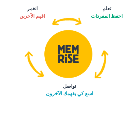
تعلم
انغمر
احفظ المفردات
افهم الآخرين
تواصل
اسع كي يفهمك الآخرون
التنزيل على
متجر