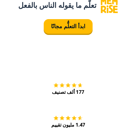
تعلَّم ما يقوله الناس بالفعل
ابدأ التعلُّم مجانًا
التنزيل على
متجر
177 ألف تصنيف
احصل عليه من
Play
1.47 مليون تقييم