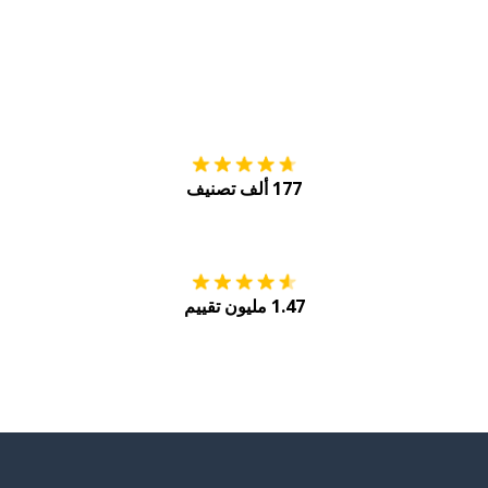
التنزيل على
متجر
177 ألف تصنيف
احصل عليه من
Play
1.47 مليون تقييم