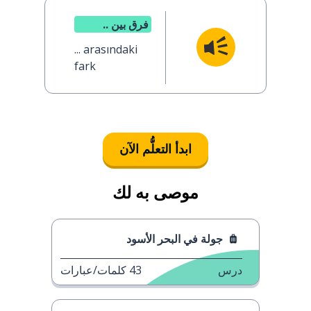
فرق بين ..
... arasındaki
fark
ابدأ التعلُّم الآن
موصى به لك
جولة في البحر الأسود
درس
43
كلمات/عبارات