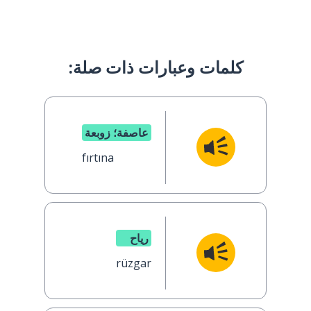
كلمات وعبارات ذات صلة:
عاصفة؛ زوبعة
fırtına
رياح
rüzgar