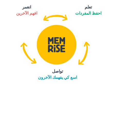
تعلم
انغمر
احفظ المفردات
افهم الآخرين
تواصل
اسع كي يفهمك الآخرون
التنزيل على
متجر