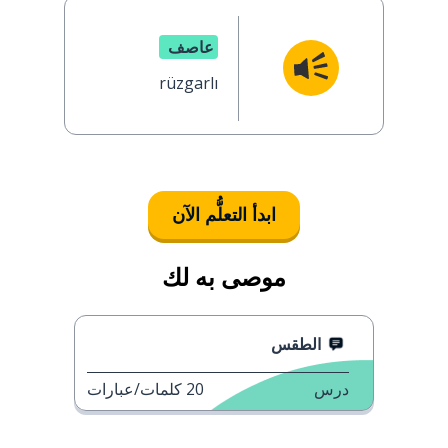
عاصف
rüzgarlı
ابدأ التعلُّم الآن
موصى به لك
الطقس
درس
20
كلمات/عبارات