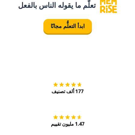
تعلَّم ما يقوله الناس بالفعل
ابدأ التعلُّم مجانًا
التنزيل على
متجر
177 ألف تصنيف
احصل عليه من
Play
1.47 مليون تقييم