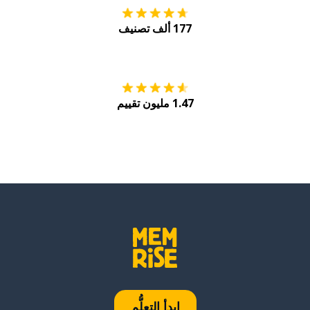
177 ألف تصنيف
احصل عليه من
Play
1.47 مليون تقييم
ابدأ التعلُّم