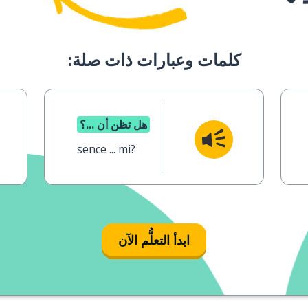
كلمات وعبارات ذات صلة:
هل تظن أن ...؟
sence ... mi?
ابدأ التعلُّم الآن