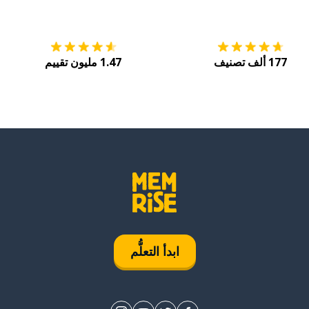
التنزيل على
متجر التطبيقات App Store
احصل
177 ألف تصنيف
1.47 مليون تقييم
ابدأ التعلُّم