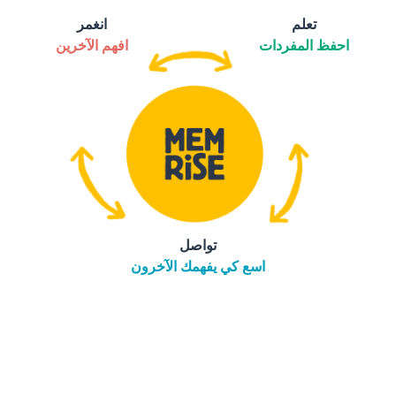
تعلم
انغمر
احفظ المفردات
افهم الآخرين
تواصل
اسع كي يفهمك الآخرون
التنزيل على
متجر