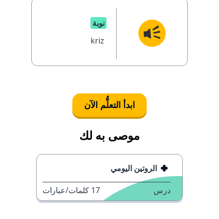
نوبة
kriz
ابدأ التعلُّم الآن
موصى به لك
الروتين اليومي
درس
17
كلمات/عبارات