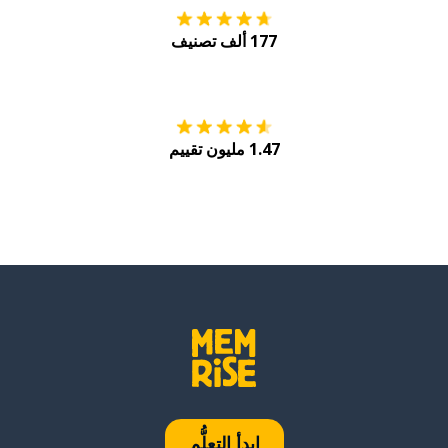
177 ألف تصنيف
احصل عليه من
Play
1.47 مليون تقييم
ابدأ التعلُّم