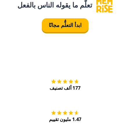
تعلَّم ما يقوله الناس بالفعل
ابدأ التعلُّم مجانًا
التنزيل على
متجر
177 ألف تصنيف
احصل عليه من
Play
1.47 مليون تقييم