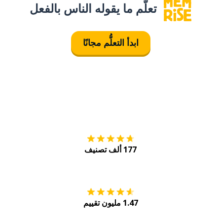
تعلَّم ما يقوله الناس بالفعل
ابدأ التعلُّم مجانًا
التنزيل على
متجر
177 ألف تصنيف
احصل عليه من
Play
1.47 مليون تقييم