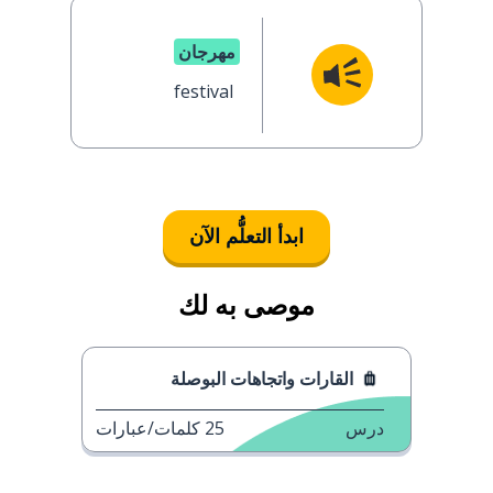
مهرجان
festival
ابدأ التعلُّم الآن
موصى به لك
القارات واتجاهات البوصلة
درس
25
كلمات/عبارات