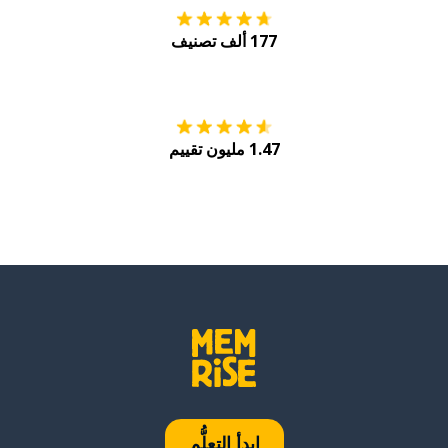
177 ألف تصنيف
احصل عليه من
Play
1.47 مليون تقييم
ابدأ التعلُّم