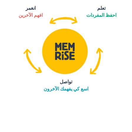
تعلم
انغمر
احفظ المفردات
افهم الآخرين
تواصل
اسع كي يفهمك الآخرون
التنزيل على
متجر