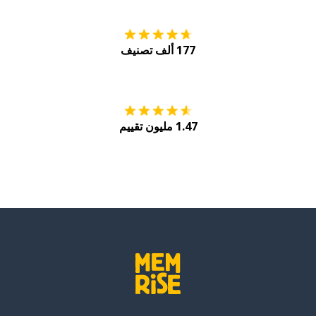
177 ألف تصنيف
احصل عليه من
Play
1.47 مليون تقييم