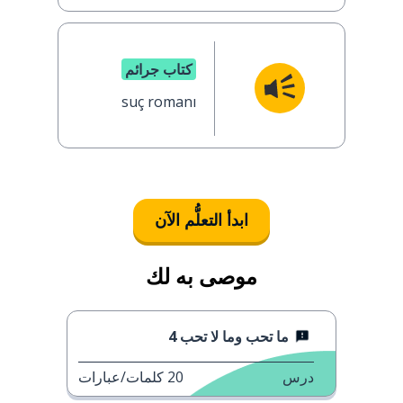
كتاب جرائم
suç romanı
ابدأ التعلُّم الآن
موصى به لك
ما تحب وما لا تحب 4
درس
20
كلمات/عبارات