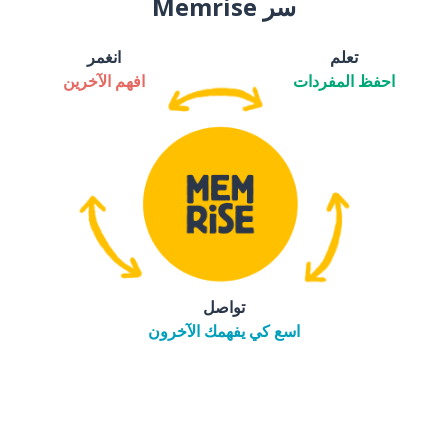
سر Memrise
تعلم
انغمر
احفظ المفردات
افهم الآخرين
تواصل
اسع كي يفهمك الآخرون
التنزيل على
متجر