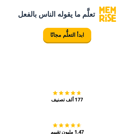
تعلَّم ما يقوله الناس بالفعل
ابدأ التعلُّم مجانًا
التنزيل على
متجر
177 ألف تصنيف
احصل عليه من
Play
1.47 مليون تقييم