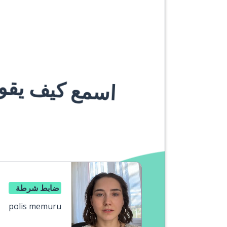
اسمع كيف يقوله
ضابط شرطة
polis memuru