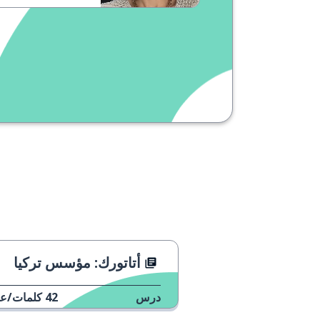
أتاتورك: مؤسس تركيا
درس
42
كلمات/عب