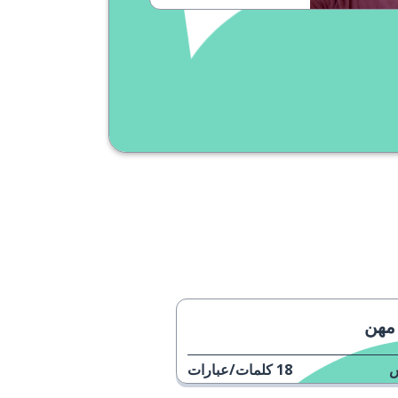
مهن
18
كلمات/عبارات