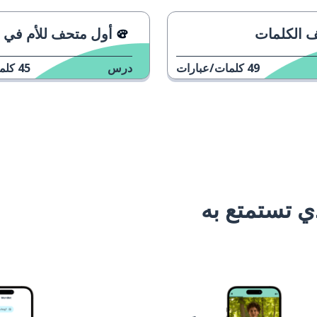
 الكلمات
أول متحف للأم في ت
49
كلمات/عبارات
درس
45
كلم
 تستمتع به