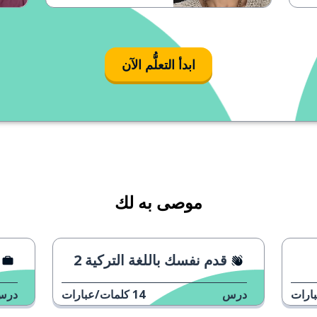
ابدأ التعلُّم الآن
موصى به لك
قدم نفسك باللغة التركية 2
ارات
درس
14
كلمات/عبارات
درس