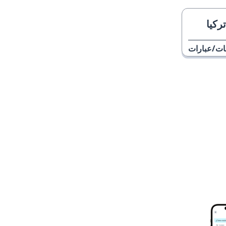
ركيا
ات/عبارات