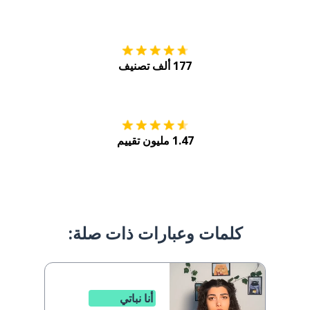
التنزيل على
متجر
177 ألف تصنيف
احصل عليه من
Play
1.47 مليون تقييم
كلمات وعبارات ذات صلة:
أنا نباتي