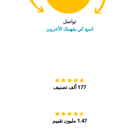
تواصل
اسع كي يفهمك الآخرون
التنزيل على
متجر
177 ألف تصنيف
احصل عليه من
Play
1.47 مليون تقييم