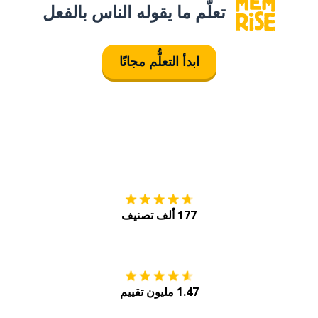
تعلَّم ما يقوله الناس بالفعل
ابدأ التعلُّم مجانًا
التنزيل على
متجر
177 ألف تصنيف
احصل عليه من
Play
1.47 مليون تقييم