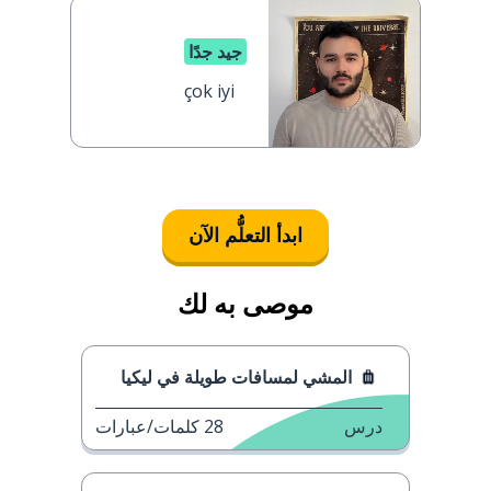
جيد جدًا
çok iyi
ابدأ التعلُّم الآن
موصى به لك
المشي لمسافات طويلة في ليكيا
درس
28
كلمات/عبارات