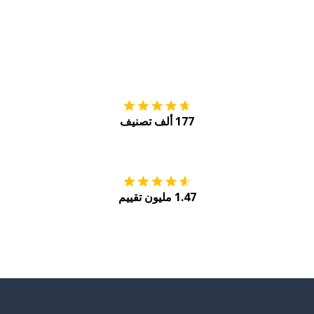
التنزيل على
متجر
177 ألف تصنيف
احصل عليه من
Play
1.47 مليون تقييم