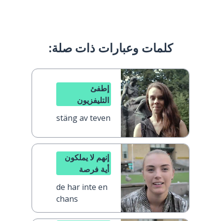
كلمات وعبارات ذات صلة:
إطفئ
التليفزيون
stäng av teven
إنهم لا يملكون
أية فرصة
de har inte en
chans