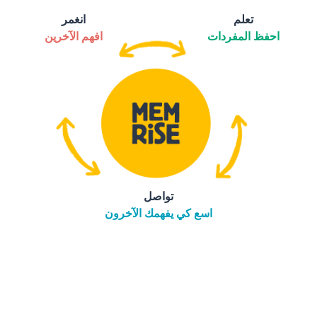
تعلم
انغمر
احفظ المفردات
افهم الآخرين
تواصل
اسع كي يفهمك الآخرون
التنزيل على
متجر