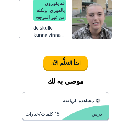
قد يفوزون
بالدوري، ولكنه
من غير المرجح
de skulle
kunna vinna
ligan, men det
är osannolikt
ابدأ التعلُّم الآن
موصى به لك
مشاهدة الرياضة
درس
15
كلمات/عبارات