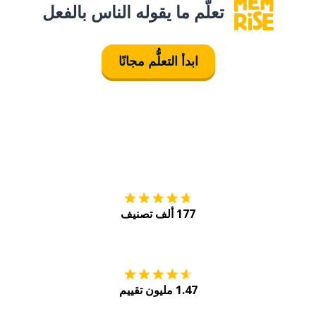
تعلَّم ما يقوله الناس بالفعل
ابدأ التعلُّم مجانًا
التنزيل على
متجر
177 ألف تصنيف
احصل عليه من
Play
1.47 مليون تقييم