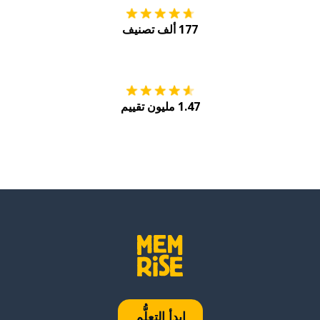
177 ألف تصنيف
احصل عليه من
Play
1.47 مليون تقييم
ابدأ التعلُّم