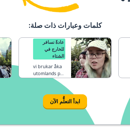
كلمات وعبارات ذات صلة:
عادةً نسافر
للخارج في
الشتاء
vi brukar åka
utomlands på
vintern
ابدأ التعلُّم الآن