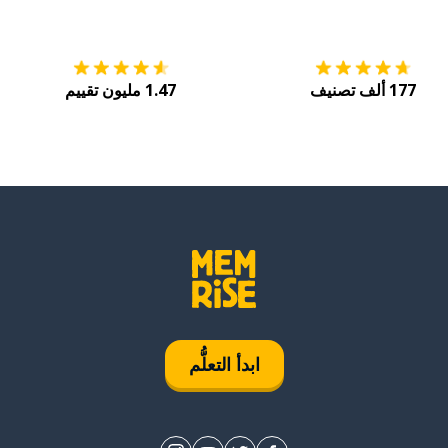
التنزيل على
متجر التطبيقات App Store
احصل
177 ألف تصنيف
1.47 مليون تقييم
ابدأ التعلُّم