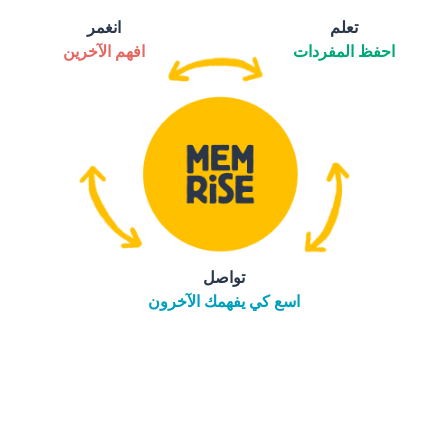
تعلم
انغمر
احفظ المفردات
افهم الآخرين
تواصل
اسع كي يفهمك الآخرون
التنزيل على
متجر