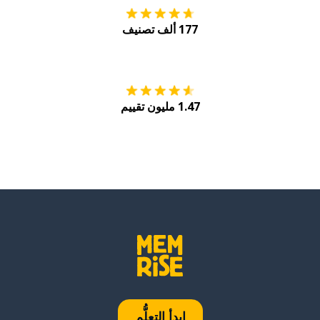
177 ألف تصنيف
احصل عليه من
Play
1.47 مليون تقييم
ابدأ التعلُّم