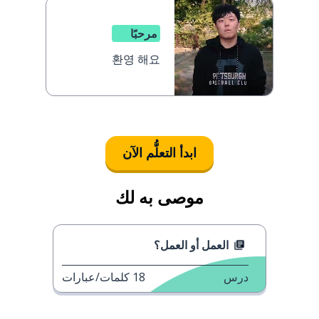
مرحبًا
환영 해요
ابدأ التعلُّم الآن
موصى به لك
العمل أو العمل؟
درس
18
كلمات/عبارات