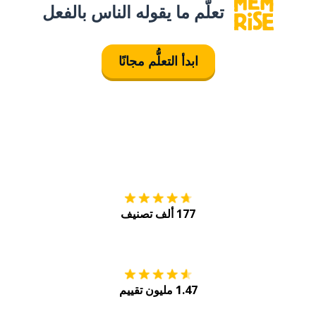
تعلَّم ما يقوله الناس بالفعل
ابدأ التعلُّم مجانًا
التنزيل على
متجر
177 ألف تصنيف
احصل عليه من
Play
1.47 مليون تقييم