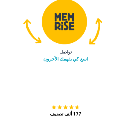
تواصل
اسع كي يفهمك الآخرون
التنزيل على
متجر
177 ألف تصنيف
احصل عليه من
Play