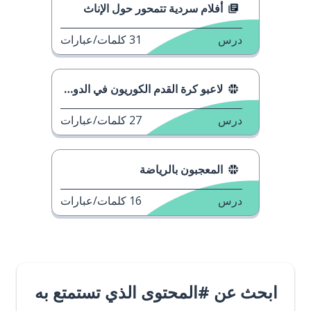
أفلام سردية تتمحور حول الإناث
درس
31
كلمات/عبارات
لاعبو كرة القدم الكوريون في الدوري الإنجليزي
درس
27
كلمات/عبارات
المعجبون بالرياضة
درس
16
كلمات/عبارات
ابحث عن #المحتوى الذي تستمتع به