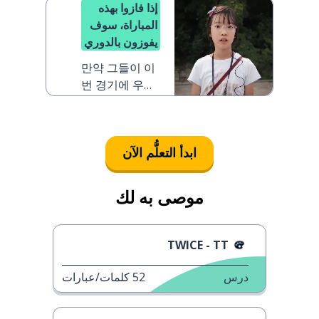
إذا فازوا بهذه
المباراة، سوف
يفوزون بالدوري
만약 그들이 이
번 경기에 우승
한다면 리그 우
승이에요
ابدأ التعلُّم الآن
موصى به لك
TWICE - TT
درس
52
كلمات/عبارات