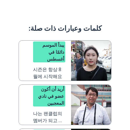
كلمات وعبارات ذات صلة:
يبدأ الموسم
دائمًا في
أغسطس
시즌은 항상 8
월에 시작해요
أريد أن أكون
عضو في نادي
المعجبين
나는 팬클럽의
멤버가 되고 싶
어요