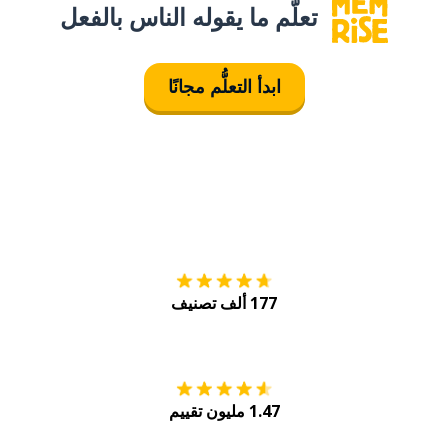
تعلَّم ما يقوله الناس بالفعل
ابدأ التعلُّم مجانًا
التنزيل على
متجر
177 ألف تصنيف
احصل عليه من
Play
1.47 مليون تقييم