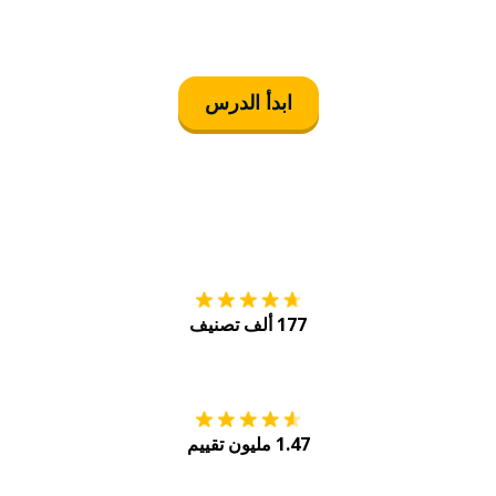
ابدأ الدرس
التنزيل على
متجر
177 ألف تصنيف
احصل عليه من
Play
1.47 مليون تقييم