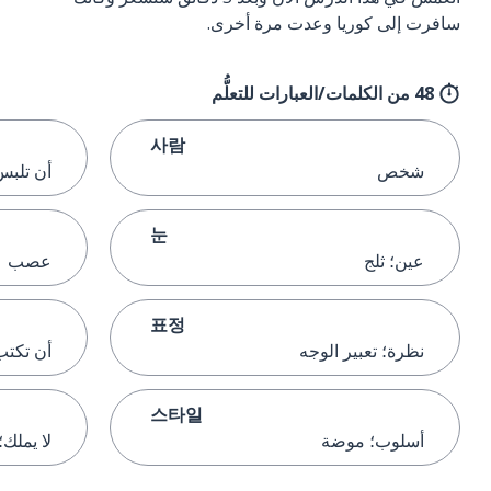
سافرت إلى كوريا وعدت مرة أخرى.
48 من الكلمات/العبارات للتعلُّم
사람
شخص
أن تلبس
눈
عين؛ ثلج
عصب
표정
نظرة؛ تعبير الوجه
أن تكتب
스타일
أسلوب؛ موضة
لا يملك