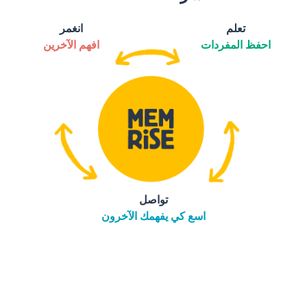
تعلم
انغمر
احفظ المفردات
افهم الآخرين
تواصل
اسع كي يفهمك الآخرون