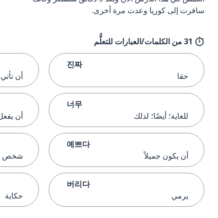
سافرت إلى كوريا وعدت مرة أخرى.
31 من الكلمات/العبارات للتعلُّم
진짜
حقا
أن تأتي
너무
للغاية؛ أيضًا؛ لذلك
أن يفعل
예쁘다
أن يكون جميلاً
شخص
버리다
يرمي
حكاية