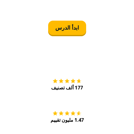
ابدأ الدرس
التنزيل على
متجر
177 ألف تصنيف
احصل عليه من
Play
1.47 مليون تقييم