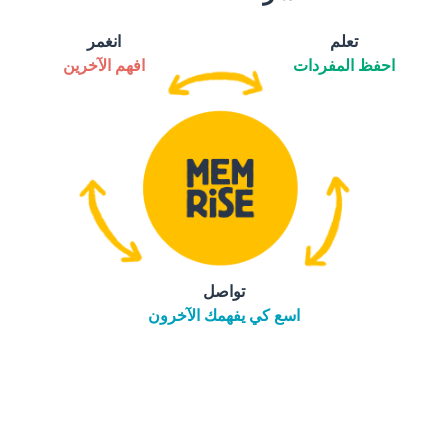
تعلم
انغمر
احفظ المفردات
افهم الآخرين
تواصل
اسع كي يفهمك الآخرون