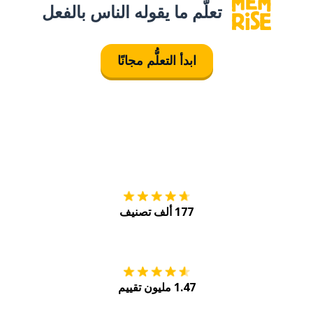
تعلَّم ما يقوله الناس بالفعل
ابدأ التعلُّم مجانًا
التنزيل على
متجر
177 ألف تصنيف
احصل عليه من
Play
1.47 مليون تقييم