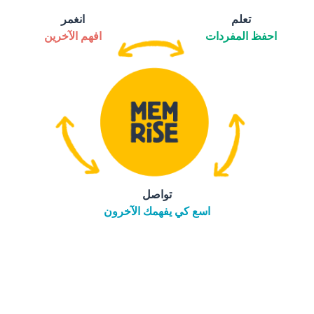
تعلم
انغمر
احفظ المفردات
افهم الآخرين
تواصل
اسع كي يفهمك الآخرون
التنزيل على
متجر