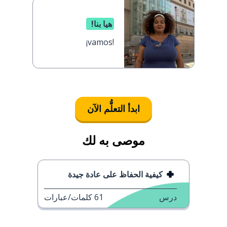
هيا بنا!
¡vamos!
ابدأ التعلُّم الآن
موصى به لك
كيفية الحفاظ على عادة جيدة
درس
61
كلمات/عبارات