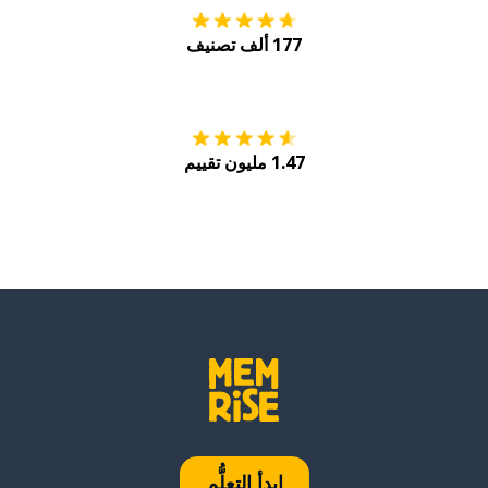
177 ألف تصنيف
احصل عليه من
Play
1.47 مليون تقييم
ابدأ التعلُّم