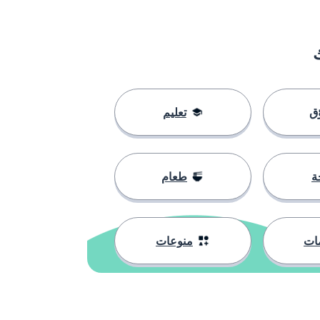
ق
تعليم
ة
طعام
ات
منوعات