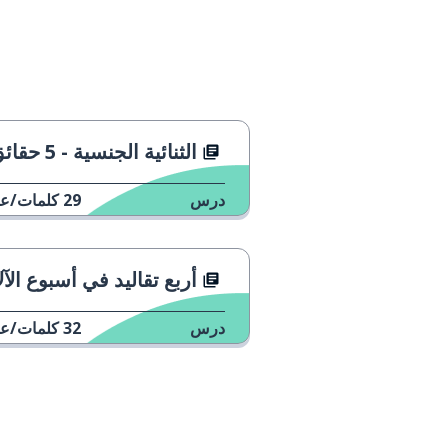
atrapar
أن تمسك
con las manos en la masa
متلبس
fue un robo
كانت سرقة
الثنائية الجنسية - 5 حقائق أساسية
fue un asesinato
كانت جريمة ق
درس
29
كلمات/عب
el testigo vio al sospechoso
لقد رأى الشاه
أربع تقاليد في أسبوع الآلام في إسبا
la policía atrapó al asesino con
لقد قبضت الش
las manos en la masa
تلبس
درس
32
كلمات/عب
lamentablemente, la policía no
لسوء الحظ، ل
pudo encontrar el arma
سلاح الجريمة
homicida