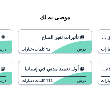
موصى به لك
تأثيرات تغير المناخ
تل
ارات
درس
12
كلمات/عبارات
درس
د المشتبه به
نيا
أول تعميد مدني في إسبانيا
رطة على القاتل في حالة
ارات
درس
112
كلمات/عبارات
درس
م تستطع الشرطة العثور على