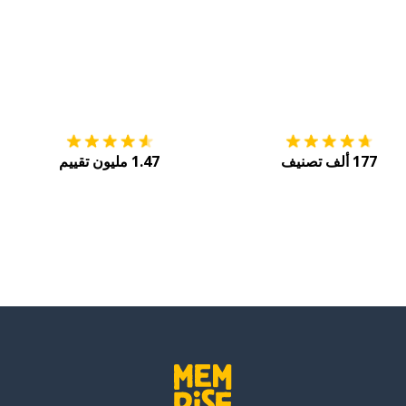
التنزيل على
متجر التطبيقات App Store
احصل
177 ألف تصنيف
1.47 مليون تقييم