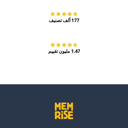
177 ألف تصنيف
احصل عليه من
Play
1.47 مليون تقييم