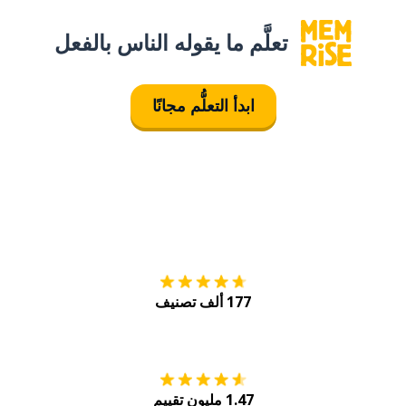
تعلَّم ما يقوله الناس بالفعل
ابدأ التعلُّم مجانًا
التنزيل على
متجر
177 ألف تصنيف
احصل عليه من
Play
1.47 مليون تقييم