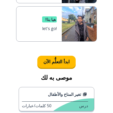
هيا بنا!
let's go!
ابدأ التعلُّم الآن
موصى به لك
تغير المناخ والأطفال
درس
50
كلمات/عبارات