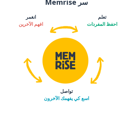
سر Memrise
تعلم
انغمر
احفظ المفردات
افهم الآخرين
تواصل
اسع كي يفهمك الآخرون
التنزيل على
متجر