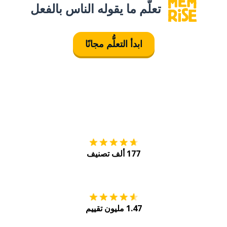
تعلَّم ما يقوله الناس بالفعل
ابدأ التعلُّم مجانًا
التنزيل على
متجر
177 ألف تصنيف
احصل عليه من
Play
1.47 مليون تقييم