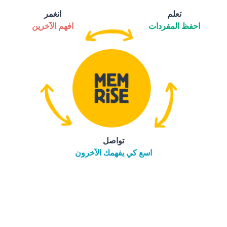
تعلم
انغمر
احفظ المفردات
افهم الآخرين
تواصل
اسع كي يفهمك الآخرون
التنزيل على
متجر