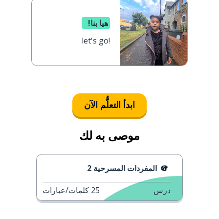
هيا بنا!
let's go!
ابدأ التعلُّم الآن
موصى به لك
المفردات المسرحية 2
درس
25
كلمات/عبارات