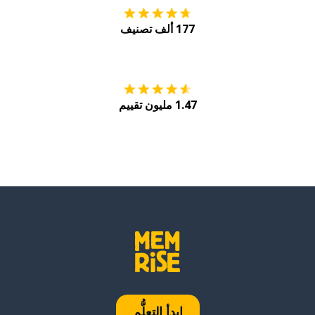
177 ألف تصنيف
احصل عليه من
Play
1.47 مليون تقييم
ابدأ التعلُّم