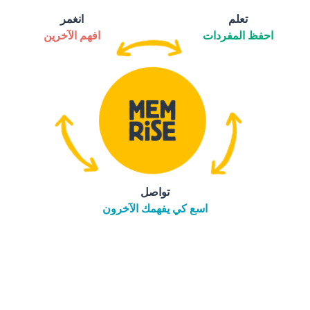
تعلم
انغمر
احفظ المفردات
افهم الآخرين
تواصل
اسع كي يفهمك الآخرون
التنزيل على
متجر