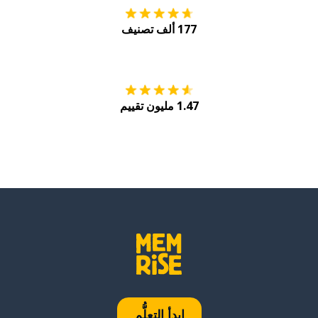
177 ألف تصنيف
احصل عليه من
Play
1.47 مليون تقييم
ابدأ التعلُّم