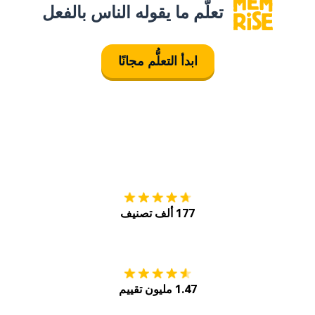
تعلَّم ما يقوله الناس بالفعل
ابدأ التعلُّم مجانًا
التنزيل على
متجر
177 ألف تصنيف
احصل عليه من
Play
1.47 مليون تقييم