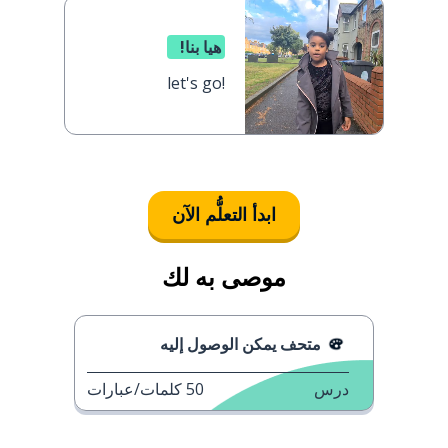
هيا بنا!
let's go!
ابدأ التعلُّم الآن
موصى به لك
متحف يمكن الوصول إليه
درس
50
كلمات/عبارات