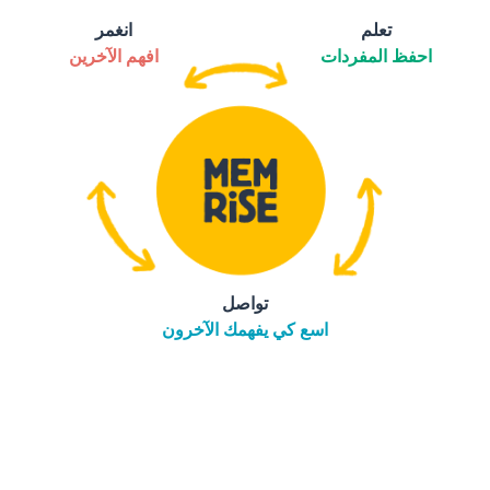
تعلم
انغمر
احفظ المفردات
افهم الآخرين
تواصل
اسع كي يفهمك الآخرون
التنزيل على
متجر