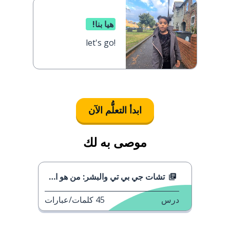
هيا بنا!
let's go!
ابدأ التعلُّم الآن
موصى به لك
تشات جي بي تي والبشر: من هو الأذكى؟
درس
45
كلمات/عبارات