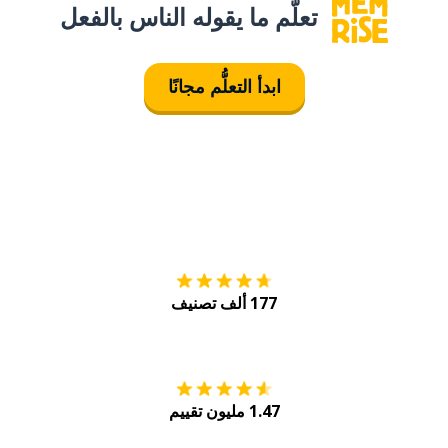
تعلَّم ما يقوله الناس بالفعل
ابدأ التعلُّم مجانًا
التنزيل على
متجر
177 ألف تصنيف
احصل عليه من
Play
1.47 مليون تقييم