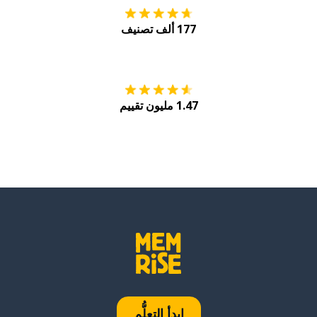
177 ألف تصنيف
احصل عليه من
Play
1.47 مليون تقييم
ابدأ التعلُّم