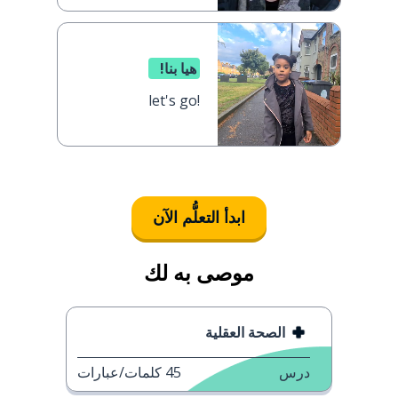
هيا بنا!
let's go!
ابدأ التعلُّم الآن
موصى به لك
الصحة العقلية
درس
45
كلمات/عبارات