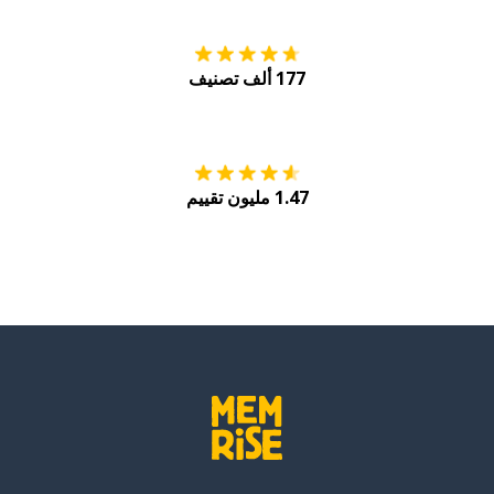
177 ألف تصنيف
احصل عليه من
Play
1.47 مليون تقييم