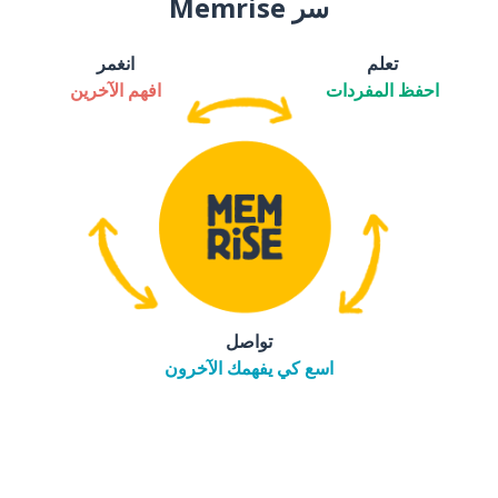
سر Memrise
تعلم
انغمر
احفظ المفردات
افهم الآخرين
تواصل
اسع كي يفهمك الآخرون
التنزيل على
متجر