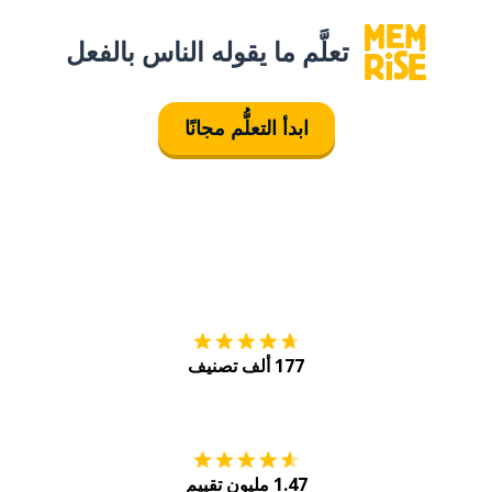
تعلَّم ما يقوله الناس بالفعل
ابدأ التعلُّم مجانًا
التنزيل على
متجر
177 ألف تصنيف
احصل عليه من
Play
1.47 مليون تقييم