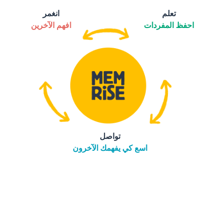
تعلم
انغمر
احفظ المفردات
افهم الآخرين
تواصل
اسع كي يفهمك الآخرون
التنزيل على
متجر