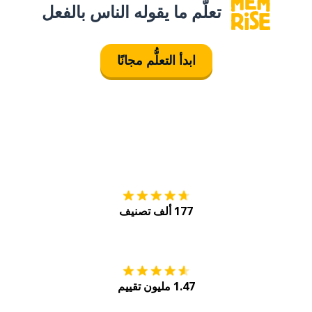
تعلَّم ما يقوله الناس بالفعل
ابدأ التعلُّم مجانًا
التنزيل على
متجر
177 ألف تصنيف
احصل عليه من
Play
1.47 مليون تقييم