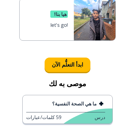
هيا بنا!
let's go!
ابدأ التعلُّم الآن
موصى به لك
ما هي الصحة النفسية؟
درس
59
كلمات/عبارات