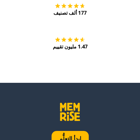
177 ألف تصنيف
احصل عليه من
Play
1.47 مليون تقييم
ابدأ التعلُّم